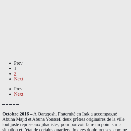
Prev
1
2
Next
Prev
Next
– – – – –
Octobre 2016
– A Qaraqosh, Fraternité en Irak a accompagné
Abuna Majid et Abuna Youssef, deux prêtres originaires de la ville
tout juste reprise aux jihadistes, pour pouvoir faire un point sur la
situation et l’état de certains quartiers. Images douloureuses, comme