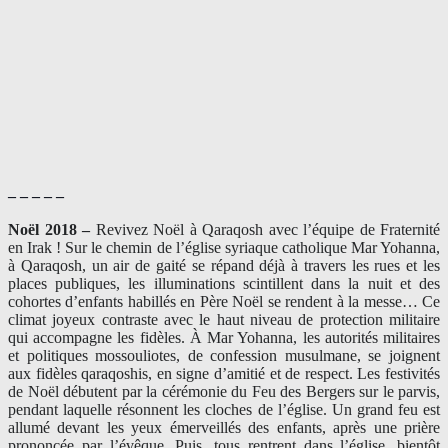
– – – – –
Noël 2018 –
Revivez Noël à Qaraqosh avec l’équipe de Fraternité
en Irak ! Sur le chemin de l’église syriaque catholique Mar Yohanna,
à Qaraqosh, un air de gaité se répand déjà à travers les rues et les
places publiques, les illuminations scintillent dans la nuit et des
cohortes d’enfants habillés en Père Noël se rendent à la messe… Ce
climat joyeux contraste avec le haut niveau de protection militaire
qui accompagne les fidèles. À Mar Yohanna, les autorités militaires
et politiques mossouliotes, de confession musulmane, se joignent
aux fidèles qaraqoshis, en signe d’amitié et de respect. Les festivités
de Noël débutent par la cérémonie du Feu des Bergers sur le parvis,
pendant laquelle résonnent les cloches de l’église. Un grand feu est
allumé devant les yeux émerveillés des enfants, après une prière
prononcée par l’évêque. Puis, tous rentrent dans l’église, bientôt