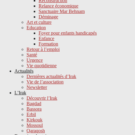
Reconstruction
Relance économique
Sanctuaire Mar Behnam
Déminage
Art et culture
Education
Foyer pour enfants handicapés
Enfance
Formation
Retour à l’emploi
Santé
Urgence
Vie quotidienne
Actualités
Dernières actualités d’Irak
Vie de l’association
Newsletter
L’Irak
Découvrir l’Irak
Bagdad
Bassora
Erbil
Kirkouk
Mossoul
Qaraqosh