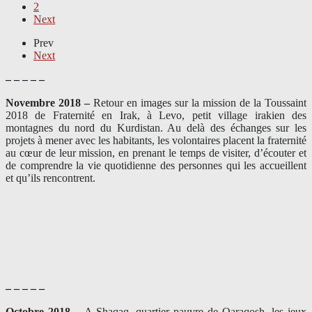
2
Next
Prev
Next
– – – – –
Novembre 2018 –
Retour en images sur la mission de la Toussaint
2018 de Fraternité en Irak, à Levo, petit village irakien des
montagnes du nord du Kurdistan. Au delà des échanges sur les
projets à mener avec les habitants, les volontaires placent la fraternité
au cœur de leur mission, en prenant le temps de visiter, d’écouter et
de comprendre la vie quotidienne des personnes qui les accueillent
et qu’ils rencontrent.
– – – – –
Octobre 2018 –
A Shaqaq, quartier pauvre de Qaraqosh, les jeux