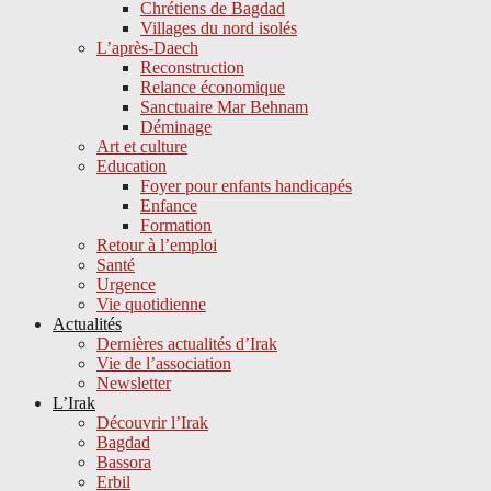
Chrétiens de Bagdad
Villages du nord isolés
L’après-Daech
Reconstruction
Relance économique
Sanctuaire Mar Behnam
Déminage
Art et culture
Education
Foyer pour enfants handicapés
Enfance
Formation
Retour à l’emploi
Santé
Urgence
Vie quotidienne
Actualités
Dernières actualités d’Irak
Vie de l’association
Newsletter
L’Irak
Découvrir l’Irak
Bagdad
Bassora
Erbil