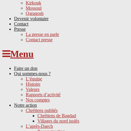
Kirkouk
Mossoul
Qaraqosh
Devenir volontaire
Contact
Presse
La presse en parle
Contact presse
Skip
Menu
to
content
Faire un don
Qui sommes-nous ?
L’équipe
Histoire
Valeurs
Rapports d’activité
Nos comptes
Notre action
Chrétiens oubliés
Chrétiens de Bagdad
Villages du nord isolés
L’après-Daech