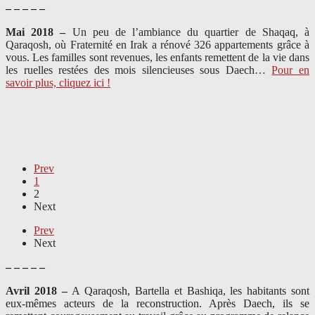
– – – – –
Mai 2018 –
Un peu de l’ambiance du quartier de Shaqaq, à
Qaraqosh, où Fraternité en Irak a rénové 326 appartements grâce à
vous. Les familles sont revenues, les enfants remettent de la vie dans
les ruelles restées des mois silencieuses sous Daech…
Pour en
savoir plus, cliquez ici !
Prev
1
2
Next
Prev
Next
– – – – –
Avril 2018 –
A Qaraqosh, Bartella et Bashiqa, les habitants sont
eux-mêmes acteurs de la reconstruction. Après Daech, ils se