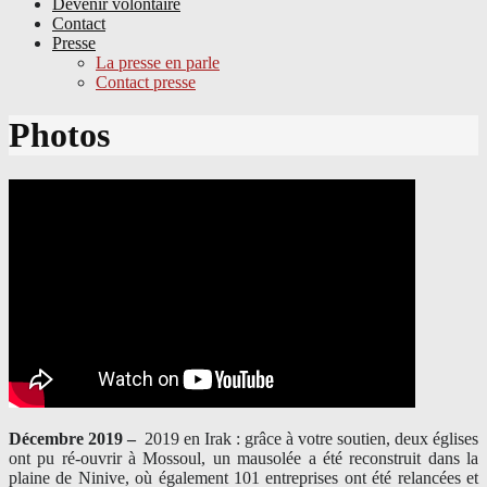
Devenir volontaire
Contact
Presse
La presse en parle
Contact presse
Skip
Photos
to
content
Décembre 2019 –
2019 en Irak : grâce à votre soutien, deux églises
ont pu ré-ouvrir à Mossoul, un mausolée a été reconstruit dans la
plaine de Ninive, où également 101 entreprises ont été relancées et