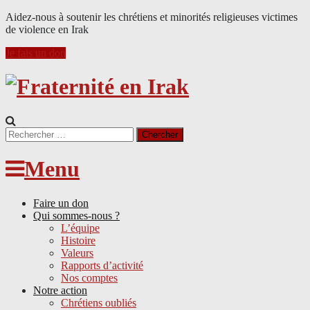
Aidez-nous à soutenir les chrétiens et minorités religieuses victimes
de violence en Irak
Je fais un don
Search
for:
Menu
Faire un don
Qui sommes-nous ?
L’équipe
Histoire
Valeurs
Rapports d’activité
Nos comptes
Notre action
Chrétiens oubliés