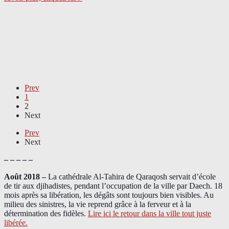
Prev
1
2
Next
Prev
Next
– – – – –
Août 2018
–
La cathédrale Al-Tahira de Qaraqosh servait d’école
de tir aux djihadistes, pendant l’occupation de la ville par Daech. 18
mois après sa libération, les dégâts sont toujours bien visibles. Au
milieu des sinistres, la vie reprend grâce à la ferveur et à la
détermination des fidèles.
Lire ici le retour dans la ville tout juste
libérée.