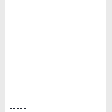
– – – – –