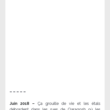
– – – – –
Juin 2018 –
Ça grouille de vie et les étals
débordent dans les rues de Qaraqosh où les