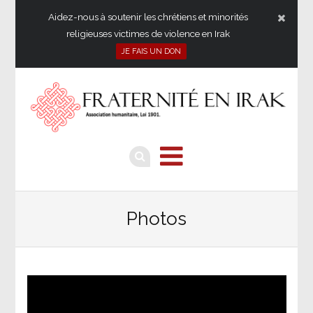
Aidez-nous à soutenir les chrétiens et minorités
religieuses victimes de violence en Irak
JE FAIS UN DON
Photos