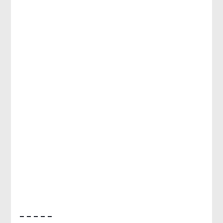
– – – – –