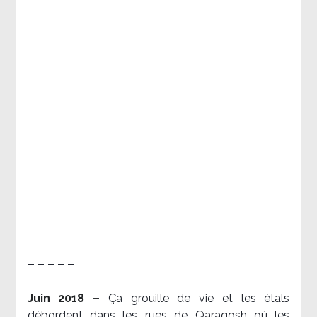
– – – – –
Juin 2018 –
Ça grouille de vie et les étals
débordent dans les rues de Qaraqosh où les