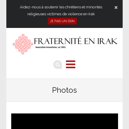
Aidez-nous à soutenir les chrétiens et minorités
religieuses victimes de violence en Irak
JE FAIS UN DON
Photos