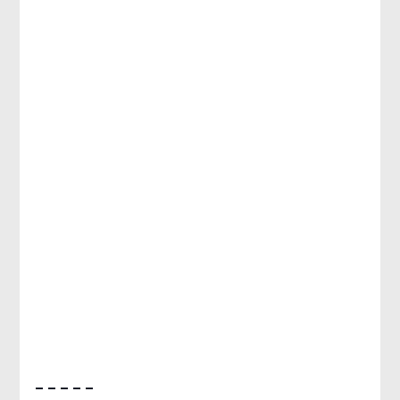
– – – – –