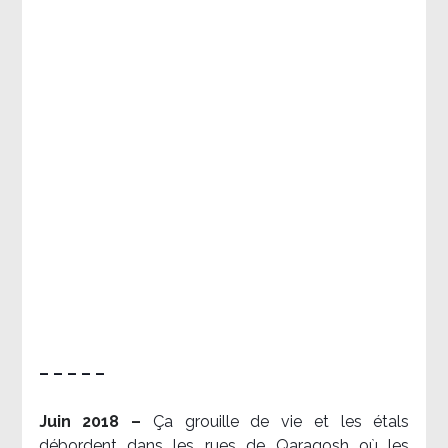
– – – – –
Juin 2018 –
Ça grouille de vie et les étals
débordent dans les rues de Qaraqosh où les