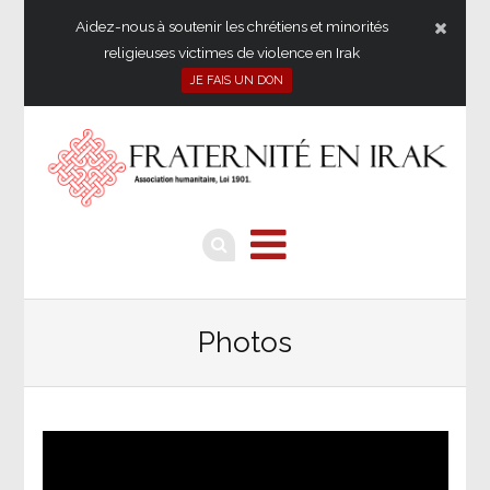
Aidez-nous à soutenir les chrétiens et minorités
religieuses victimes de violence en Irak
JE FAIS UN DON
Photos