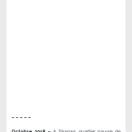
– – – – –
Octobre 2018 –
A Shaqaq, quartier pauvre de