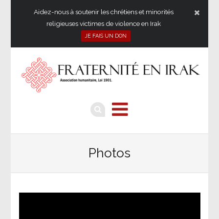
Aidez-nous à soutenir les chrétiens et minorités
religieuses victimes de violence en Irak
JE FAIS UN DON
Photos