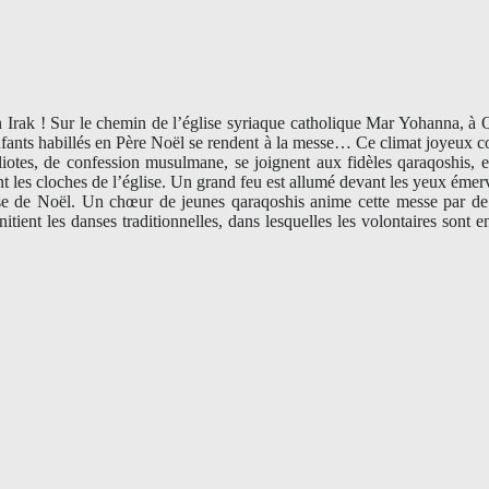
rak ! Sur le chemin de l’église syriaque catholique Mar Yohanna, à Qar
d’enfants habillés en Père Noël se rendent à la messe… Ce climat joyeux c
liotes, de confession musulmane, se joignent aux fidèles qaraqoshis, e
 les cloches de l’église. Un grand feu est allumé devant les yeux émerv
messe de Noël. Un chœur de jeunes qaraqoshis anime cette messe par d
initient les danses traditionnelles, dans lesquelles les volontaires sont