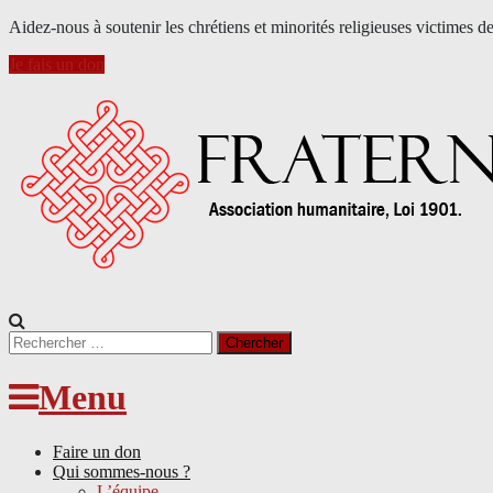
Aidez-nous à soutenir les chrétiens et minorités religieuses victimes d
Je fais un don
Search
for:
Menu
Faire un don
Qui sommes-nous ?
L’équipe