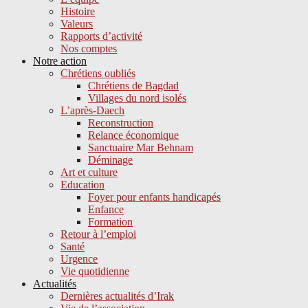
Histoire
Valeurs
Rapports d’activité
Nos comptes
Notre action
Chrétiens oubliés
Chrétiens de Bagdad
Villages du nord isolés
L’après-Daech
Reconstruction
Relance économique
Sanctuaire Mar Behnam
Déminage
Art et culture
Education
Foyer pour enfants handicapés
Enfance
Formation
Retour à l’emploi
Santé
Urgence
Vie quotidienne
Actualités
Dernières actualités d’Irak