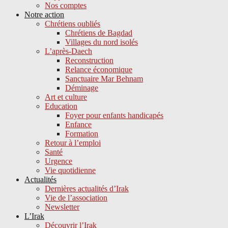
Nos comptes
Notre action
Chrétiens oubliés
Chrétiens de Bagdad
Villages du nord isolés
L’après-Daech
Reconstruction
Relance économique
Sanctuaire Mar Behnam
Déminage
Art et culture
Education
Foyer pour enfants handicapés
Enfance
Formation
Retour à l’emploi
Santé
Urgence
Vie quotidienne
Actualités
Dernières actualités d’Irak
Vie de l’association
Newsletter
L’Irak
Découvrir l’Irak