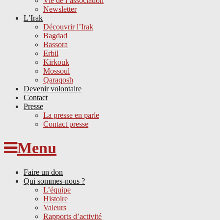
Vie de l’association
Newsletter
L’Irak
Découvrir l’Irak
Bagdad
Bassora
Erbil
Kirkouk
Mossoul
Qaraqosh
Devenir volontaire
Contact
Presse
La presse en parle
Contact presse
Skip
Menu
to
content
Faire un don
Qui sommes-nous ?
L’équipe
Histoire
Valeurs
Rapports d’activité