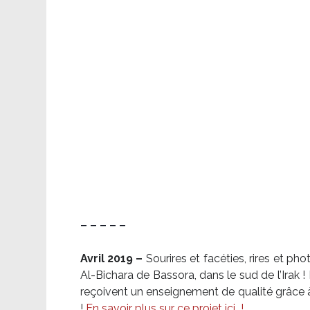
– – – – –
Avril 2019 –
Sourires et facéties, rires et p
Al-Bichara de Bassora, dans le sud de l’Irak
reçoivent un enseignement de qualité grâce à 
!
En savoir plus sur ce projet ici
!