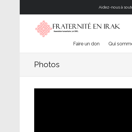
Aidez-nous à souten
Skip
Faire un don
Qui somme
to
Photos
content