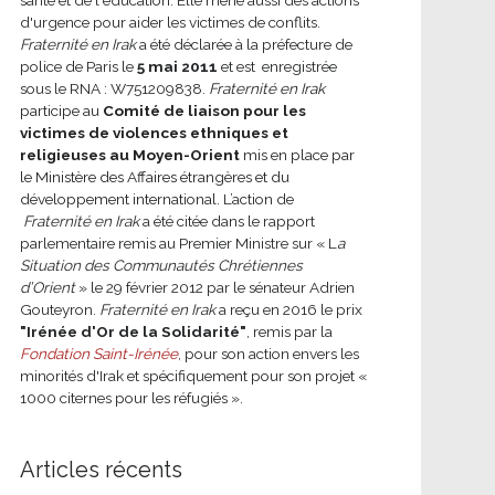
d'urgence pour aider les victimes de conflits.
Fraternité en Irak
a été déclarée à la préfecture de
police de Paris le
5 mai 2011
et est enregistrée
sous le RNA : W751209838.
Fraternité en Irak
participe au
Comité de liaison pour les
victimes de violences ethniques et
religieuses au Moyen-Orient
mis en place par
le Ministère des Affaires étrangères et du
développement international.
L’action de
Fraternité en Irak
a été citée dans le rapport
parlementaire remis au Premier Ministre sur « L
a
Situation des Communautés Chrétiennes
d’Orient
» le 29 février 2012 par le sénateur Adrien
Gouteyron.
Fraternité en Irak
a reçu en 2016 le prix
"Irénée d'Or de la Solidarité"
, remis par la
Fondation Saint-Irénée
, pour son action envers les
minorités d'Irak et spécifiquement pour son projet «
1000 citernes pour les réfugiés ».
Articles récents