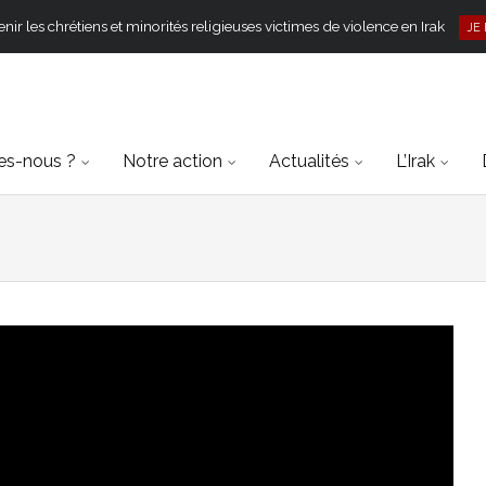
ir les chrétiens et minorités religieuses victimes de violence en Irak
JE
s-nous ?
Notre action
Actualités
L’Irak