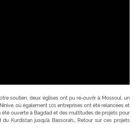
votre soutien, deux églises ont pu ré-ouvrir à Mossoul, un
Ninive, où également 101 entreprises ont été relancées et
a été ouverte à Bagdad et des multitudes de projets pour
rd du Kurdistan jusqu’à Bassorah… Retour sur ces projets