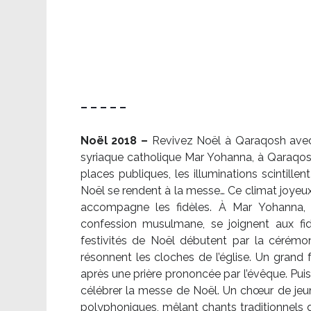
– – – – –
Noël 2018 –
Revivez Noël à Qaraqosh avec l
syriaque catholique Mar Yohanna, à Qaraqosh,
places publiques, les illuminations scintille
Noël se rendent à la messe… Ce climat joyeux 
accompagne les fidèles. À Mar Yohanna, le
confession musulmane, se joignent aux fid
festivités de Noël débutent par la cérémon
résonnent les cloches de l’église. Un grand
après une prière prononcée par l’évêque. Puis,
célébrer la messe de Noël. Un chœur de je
polyphoniques, mêlant chants traditionnels d