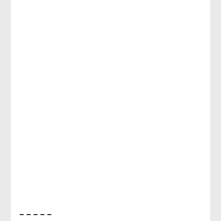
– – – – –