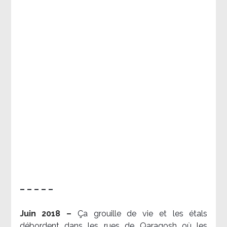
– – – – –
Juin 2018 –
Ça grouille de vie et les étals
débordent dans les rues de Qaraqosh où les