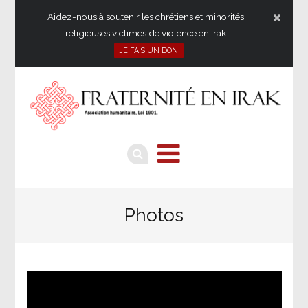
Aidez-nous à soutenir les chrétiens et minorités
religieuses victimes de violence en Irak
JE FAIS UN DON
Photos