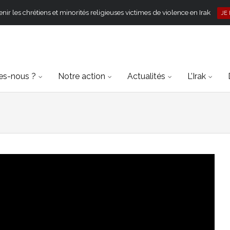
ir les chrétiens et minorités religieuses victimes de violence en Irak
JE
s-nous ?
Notre action
Actualités
L’Irak