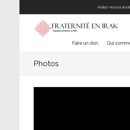
Aidez-nous à souten
Skip
Faire un don
Qui somme
to
Photos
content