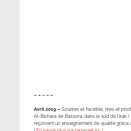
– – – – –
Avril 2019 –
Sourires et facéties, rires et p
Al-Bichara de Bassora, dans le sud de l’Irak
reçoivent un enseignement de qualité grâce à 
!
En savoir plus sur ce projet ici
!