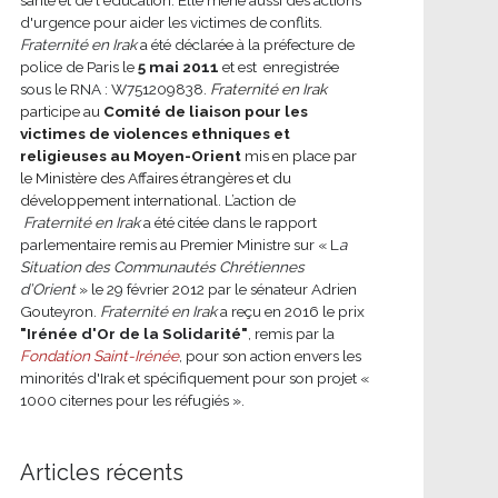
d'urgence pour aider les victimes de conflits.
Fraternité en Irak
a été déclarée à la préfecture de
police de Paris le
5 mai 2011
et est enregistrée
sous le RNA : W751209838.
Fraternité en Irak
participe au
Comité de liaison pour les
victimes de violences ethniques et
religieuses au Moyen-Orient
mis en place par
le Ministère des Affaires étrangères et du
développement international.
L’action de
Fraternité en Irak
a été citée dans le rapport
parlementaire remis au Premier Ministre sur « L
a
Situation des Communautés Chrétiennes
d’Orient
» le 29 février 2012 par le sénateur Adrien
Gouteyron.
Fraternité en Irak
a reçu en 2016 le prix
"Irénée d'Or de la Solidarité"
, remis par la
Fondation Saint-Irénée
, pour son action envers les
minorités d'Irak et spécifiquement pour son projet «
1000 citernes pour les réfugiés ».
Articles récents