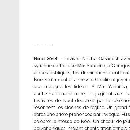
– – – – –
Noël 2018 –
Revivez Noël à Qaraqosh avec l
syriaque catholique Mar Yohanna, à Qaraqosh,
places publiques, les illuminations scintille
Noël se rendent à la messe… Ce climat joyeux 
accompagne les fidèles. À Mar Yohanna, le
confession musulmane, se joignent aux fid
festivités de Noël débutent par la cérémon
résonnent les cloches de l’église. Un grand
après une prière prononcée par l’évêque. Puis,
célébrer la messe de Noël. Un chœur de je
polyphoniques, mêlant chants traditionnels d