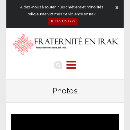
Aidez-nous à soutenir les chrétiens et minorités
religieuses victimes de violence en Irak
JE FAIS UN DON
Photos