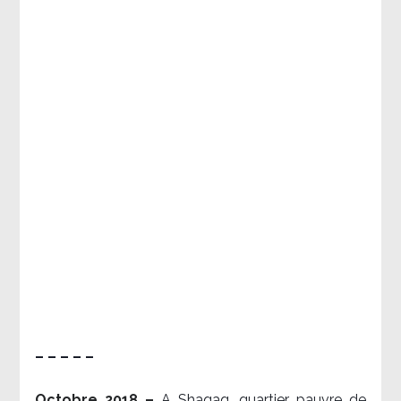
– – – – –
Octobre 2018 –
A Shaqaq, quartier pauvre de