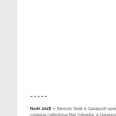
– – – – –
Noël 2018 –
Revivez Noël à Qaraqosh avec l
syriaque catholique Mar Yohanna, à Qaraqosh,