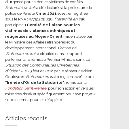
d'urgence pour aider les victimes de conflits.
Fraternité en Irak
a été déclarée à la préfecture de
police de Paris le
5 mai 2011
et est enregistrée
sous le RNA : W751209838.
Fraternité en Irak
participe au
Comité de liaison pour les
victimes de violences ethniques et
religieuses au Moyen-Orient
mis en place par
le Ministère des Affaires étrangères et du
développement international.
L’action de
Fraternité en Irak
a été citée dans le rapport
parlementaire remis au Premier Ministre sur « L
a
Situation des Communautés Chrétiennes
d’Orient
» le 29 février 2012 par le sénateur Adrien
Gouteyron.
Fraternité en Irak
a reçu en 2016 le prix
"Irénée d'Or de la Solidarité"
, remis par la
Fondation Saint-Irénée
, pour son action envers les
minorités d'Irak et spécifiquement pour son projet «
1000 citernes pour les réfugiés ».
Articles récents