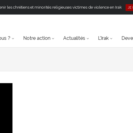
ir les chrétiens et minorités religieuses victimes de violence en Irak
JE
ous ?
Notre action
Actualités
L’Irak
Deven