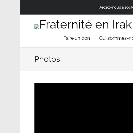
Aidez-nous à souten
Skip
Faire un don
Qui sommes-n
to
Photos
content