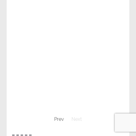
Prev
Next
– – – – –