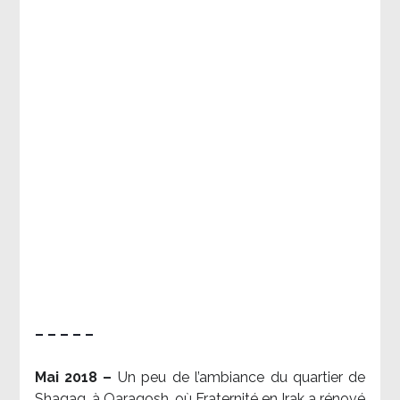
– – – – –
Mai 2018 –
Un peu de l’ambiance du quartier de
Shaqaq, à Qaraqosh, où Fraternité en Irak a rénové