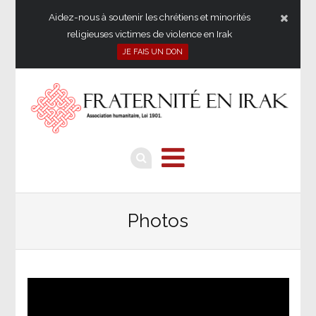
Aidez-nous à soutenir les chrétiens et minorités
religieuses victimes de violence en Irak
JE FAIS UN DON
Photos