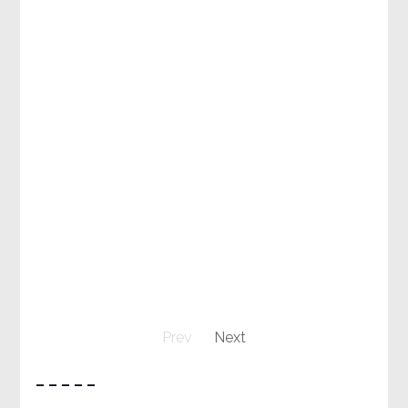
Prev
Next
– – – – –