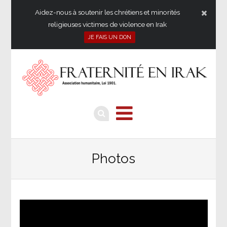
Aidez-nous à soutenir les chrétiens et minorités
religieuses victimes de violence en Irak
JE FAIS UN DON
Photos