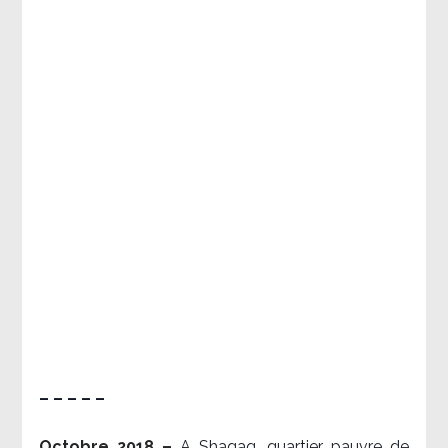
– – – – –
Octobre 2018 –
A Shaqaq, quartier pauvre de