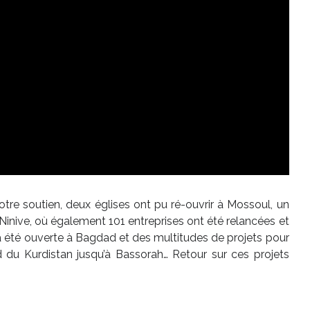
votre soutien, deux églises ont pu ré-ouvrir à Mossoul, un
Ninive, où également 101 entreprises ont été relancées et
a été ouverte à Bagdad et des multitudes de projets pour
rd du Kurdistan jusqu’à Bassorah… Retour sur ces projets