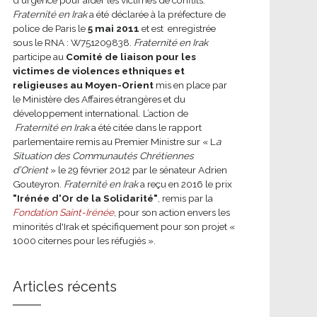
Fraternité en Irak
a été déclarée à la préfecture de
police de Paris le
5 mai 2011
et est enregistrée
sous le RNA : W751209838.
Fraternité en Irak
participe au
Comité de liaison pour les
victimes de violences ethniques et
religieuses au Moyen-Orient
mis en place par
le Ministère des Affaires étrangères et du
développement international.
L’action de
Fraternité en Irak
a été citée dans le rapport
parlementaire remis au Premier Ministre sur « L
a
Situation des Communautés Chrétiennes
d’Orient
» le 29 février 2012 par le sénateur Adrien
Gouteyron.
Fraternité en Irak
a reçu en 2016 le prix
"Irénée d'Or de la Solidarité"
, remis par la
Fondation Saint-Irénée
, pour son action envers les
minorités d'Irak et spécifiquement pour son projet «
1000 citernes pour les réfugiés ».
Articles récents