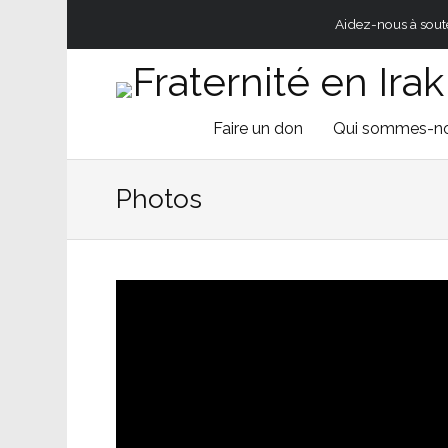
Aidez-nous à souten
Skip
Faire un don
Qui sommes-n
to
Photos
content