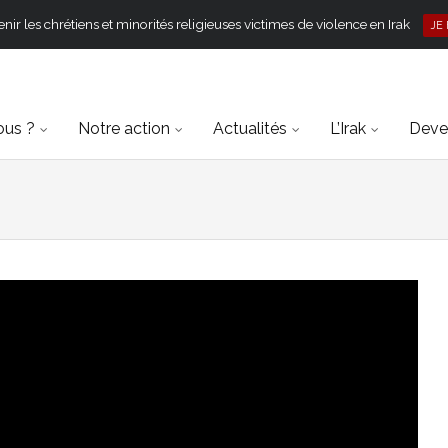
ir les chrétiens et minorités religieuses victimes de violence en Irak
JE
ous ?
Notre action
Actualités
L’Irak
Deven