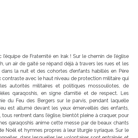
’équipe de Fraternité en Irak ! Sur le chemin de l’église
 un air de gaité se répand déjà à travers les rues et les
nt dans la nuit et des cohortes d’enfants habillés en Père
contraste avec le haut niveau de protection militaire qui
s autorités militaires et politiques mossouliotes, de
èles qaraqoshis, en signe d’amitié et de respect. Les
ie du Feu des Bergers sur le parvis, pendant laquelle
 feu est allumé devant les yeux émerveillés des enfants,
 tous rentrent dans l’église, bientôt pleine à craquer, pour
unes qaraqoshis anime cette messe par de beaux chants
e Noël et hymnes propres à leur liturgie syriaque. Sur le
tionnelles, dans lesquelles les volontaires sont entraînés et