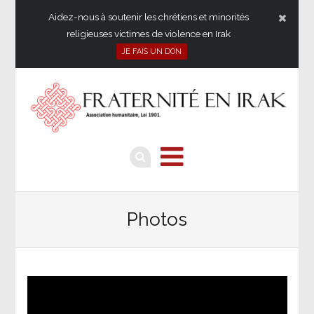
Aidez-nous à soutenir les chrétiens et minorités
religieuses victimes de violence en Irak
JE FAIS UN DON
Photos