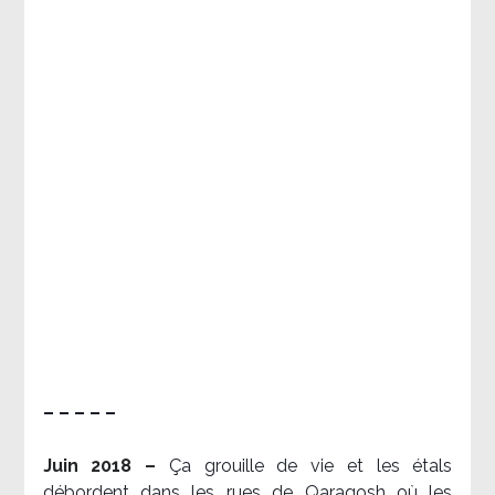
– – – – –
Juin 2018 –
Ça grouille de vie et les étals
débordent dans les rues de Qaraqosh où les