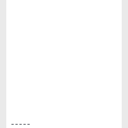
– – – – –