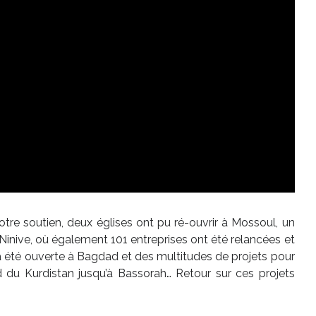
votre soutien, deux églises ont pu ré-ouvrir à Mossoul, un
Ninive, où également 101 entreprises ont été relancées et
a été ouverte à Bagdad et des multitudes de projets pour
rd du Kurdistan jusqu’à Bassorah… Retour sur ces projets