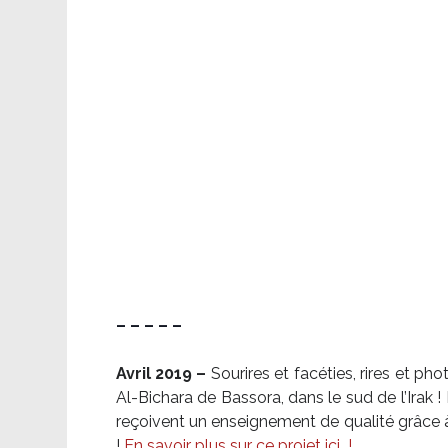
– – – – –
Avril 2019 –
Sourires et facéties, rires et p
Al-Bichara de Bassora, dans le sud de l’Irak
reçoivent un enseignement de qualité grâce à 
!
En savoir plus sur ce projet ici
!