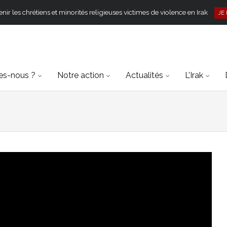
ir les chrétiens et minorités religieuses victimes de violence en Irak
JE
s-nous ?
Notre action
Actualités
L’Irak