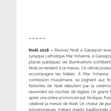
– – – – –
Noël 2018 –
Revivez Noël à Qaraqosh avec l
syriaque catholique Mar Yohanna, à Qaraqosh,
places publiques, les illuminations scintille
Noël se rendent à la messe… Ce climat joyeux 
accompagne les fidèles. À Mar Yohanna, le
confession musulmane, se joignent aux fid
festivités de Noël débutent par la cérémon
résonnent les cloches de l’église. Un grand
après une prière prononcée par l’évêque. Puis,
célébrer la messe de Noël. Un chœur de je
polyphoniques, mêlant chants traditionnels d