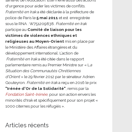
d'urgence pour aider les victimes de conflits.
Fraternité en Irak
a été déclarée à la préfecture de
police de Paris le
5 mai 2011
et est enregistrée
sous le RNA : W751209838.
Fraternité en Irak
participe au
Comité de liaison pour les
victimes de violences ethniques et
religieuses au Moyen-Orient
mis en place par
le Ministère des Affaires étrangères et du
développement international.
L’action de
Fraternité en Irak
a été citée dans le rapport
parlementaire remis au Premier Ministre sur « L
a
Situation des Communautés Chrétiennes
d’Orient
» le 29 février 2012 par le sénateur Adrien
Gouteyron.
Fraternité en Irak
a reçu en 2016 le prix
"Irénée d'Or de la Solidarité"
, remis par la
Fondation Saint-Irénée
, pour son action envers les
minorités d'Irak et spécifiquement pour son projet «
1000 citernes pour les réfugiés ».
Articles récents