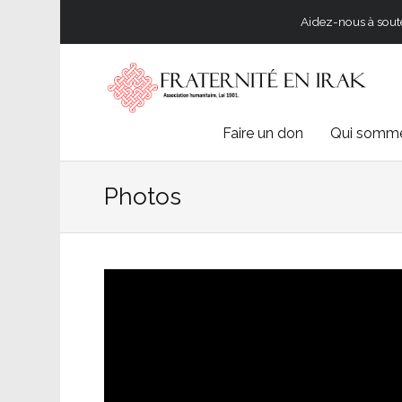
Aidez-nous à souten
Skip
Faire un don
Qui somme
to
Photos
content