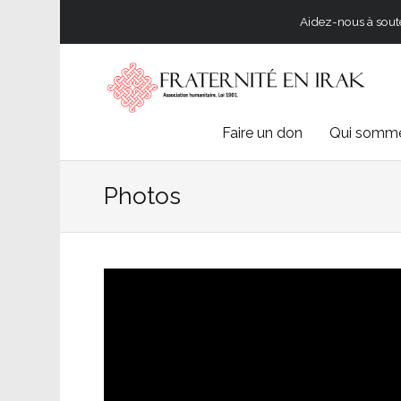
Aidez-nous à souten
Skip
Faire un don
Qui somme
to
Photos
content