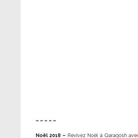
– – – – –
Noël 2018 –
Revivez Noël à Qaraqosh avec l