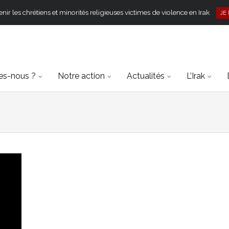
ir les chrétiens et minorités religieuses victimes de violence en Irak
JE
s-nous ?
Notre action
Actualités
L’Irak