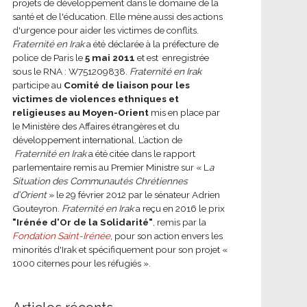
projets de développement dans le domaine de la
santé et de l'éducation. Elle mène aussi des actions
d'urgence pour aider les victimes de conflits.
Fraternité en Irak
a été déclarée à la préfecture de
police de Paris le
5 mai 2011
et est enregistrée
sous le RNA : W751209838.
Fraternité en Irak
participe au
Comité de liaison pour les
victimes de violences ethniques et
religieuses au Moyen-Orient
mis en place par
le Ministère des Affaires étrangères et du
développement international.
L’action de
Fraternité en Irak
a été citée dans le rapport
parlementaire remis au Premier Ministre sur « L
a
Situation des Communautés Chrétiennes
d’Orient
» le 29 février 2012 par le sénateur Adrien
Gouteyron.
Fraternité en Irak
a reçu en 2016 le prix
"Irénée d'Or de la Solidarité"
, remis par la
Fondation Saint-Irénée
, pour son action envers les
minorités d'Irak et spécifiquement pour son projet «
1000 citernes pour les réfugiés ».