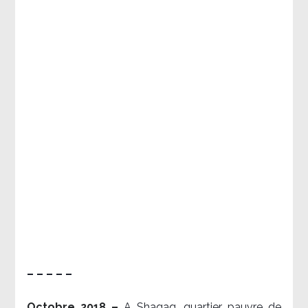
– – – – –
Octobre 2018 –
A Shaqaq, quartier pauvre de