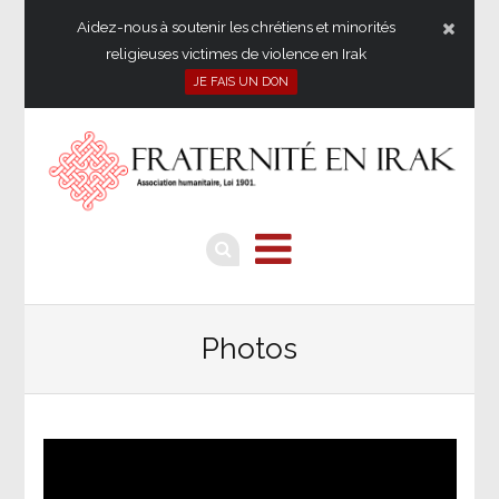
Aidez-nous à soutenir les chrétiens et minorités
religieuses victimes de violence en Irak
JE FAIS UN DON
Photos