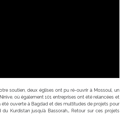
votre soutien, deux églises ont pu ré-ouvrir à Mossoul, un
Ninive, où également 101 entreprises ont été relancées et
a été ouverte à Bagdad et des multitudes de projets pour
rd du Kurdistan jusqu’à Bassorah… Retour sur ces projets