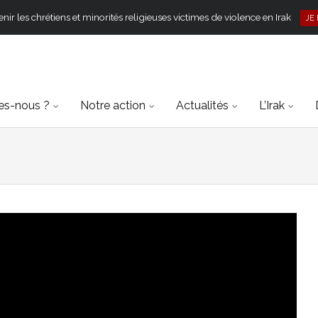
ir les chrétiens et minorités religieuses victimes de violence en Irak
JE
s-nous ?
Notre action
Actualités
L’Irak