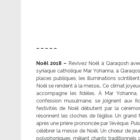
– – – – –
Noël 2018 –
Revivez Noël à Qaraqosh avec l
syriaque catholique Mar Yohanna, à Qaraqosh,
places publiques, les illuminations scintille
Noël se rendent à la messe… Ce climat joyeux 
accompagne les fidèles. À Mar Yohanna, le
confession musulmane, se joignent aux fid
festivités de Noël débutent par la cérémon
résonnent les cloches de l’église. Un grand
après une prière prononcée par l’évêque. Puis,
célébrer la messe de Noël. Un chœur de je
polyphoniques, mêlant chants traditionnels d