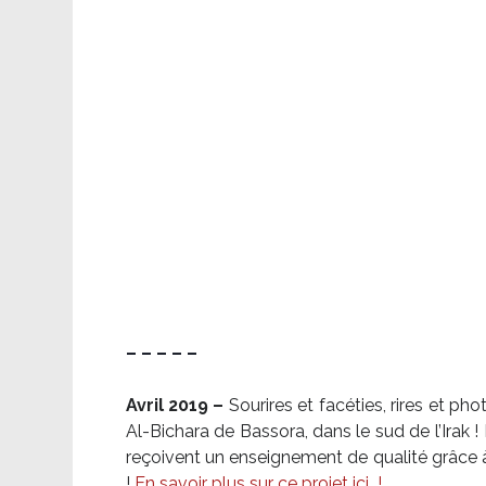
– – – – –
Avril 2019 –
Sourires et facéties, rires et p
Al-Bichara de Bassora, dans le sud de l’Irak
reçoivent un enseignement de qualité grâce à 
!
En savoir plus sur ce projet ici
!