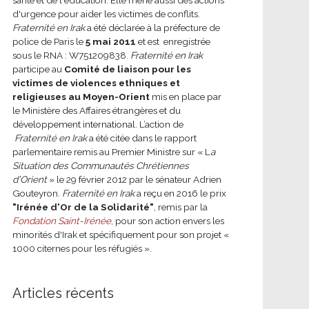
d'urgence pour aider les victimes de conflits.
Fraternité en Irak
a été déclarée à la préfecture de
police de Paris le
5 mai 2011
et est enregistrée
sous le RNA : W751209838.
Fraternité en Irak
participe au
Comité de liaison pour les
victimes de violences ethniques et
religieuses au Moyen-Orient
mis en place par
le Ministère des Affaires étrangères et du
développement international.
L’action de
Fraternité en Irak
a été citée dans le rapport
parlementaire remis au Premier Ministre sur « L
a
Situation des Communautés Chrétiennes
d’Orient
» le 29 février 2012 par le sénateur Adrien
Gouteyron.
Fraternité en Irak
a reçu en 2016 le prix
"Irénée d'Or de la Solidarité"
, remis par la
Fondation Saint-Irénée
, pour son action envers les
minorités d'Irak et spécifiquement pour son projet «
1000 citernes pour les réfugiés ».
Articles récents