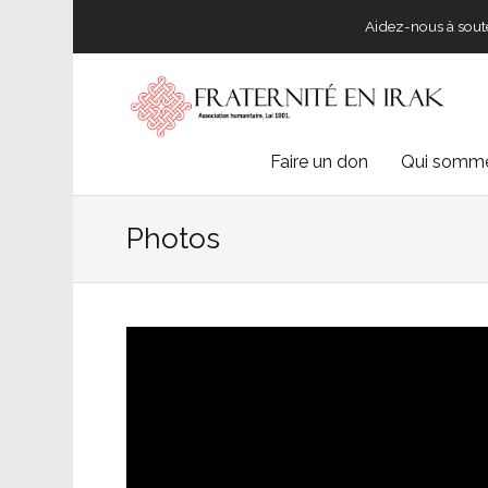
Aidez-nous à souten
Skip
Faire un don
Qui somme
to
Photos
content