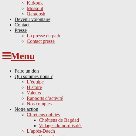
Kirkouk
Mossoul
Qaraqosh
Devenir volontaire
Contact
Presse
La presse en parle
Contact presse
Skip
Menu
to
content
Faire un don
Qui sommes-nous ?
L’équipe
Histoire
Valeurs
Rapports d’activité
Nos comptes
Notre action
Chrétiens oubliés
Chrétiens de Bagdad
Villages du nord isolés
L’après-Daech