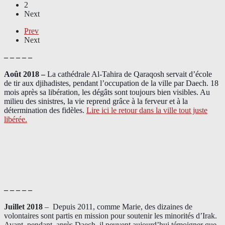
2
Next
Prev
Next
– – – – –
Août 2018
–
La cathédrale Al-Tahira de Qaraqosh servait d’école
de tir aux djihadistes, pendant l’occupation de la ville par Daech. 18
mois après sa libération, les dégâts sont toujours bien visibles. Au
milieu des sinistres, la vie reprend grâce à la ferveur et à la
détermination des fidèles.
Lire ici le retour dans la ville tout juste
libérée.
– – – – –
Juillet 2018
–
Depuis 2011, comme Marie, des dizaines de
volontaires sont partis en mission pour soutenir les minorités d’Irak.
Avant, pendant, après Daech, il peuvent aujourd’hui témoigner que