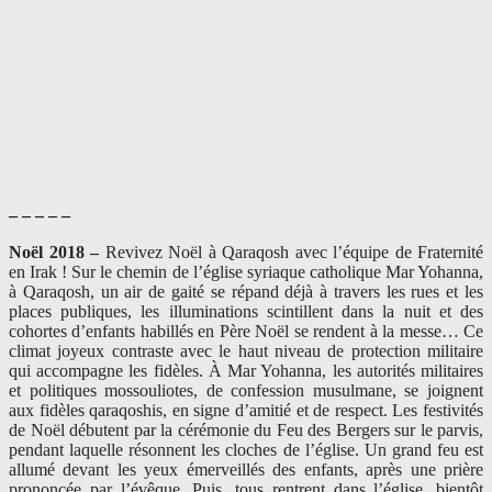
– – – – –
Noël 2018 –
Revivez Noël à Qaraqosh avec l’équipe de Fraternité
en Irak ! Sur le chemin de l’église syriaque catholique Mar Yohanna,
à Qaraqosh, un air de gaité se répand déjà à travers les rues et les
places publiques, les illuminations scintillent dans la nuit et des
cohortes d’enfants habillés en Père Noël se rendent à la messe… Ce
climat joyeux contraste avec le haut niveau de protection militaire
qui accompagne les fidèles. À Mar Yohanna, les autorités militaires
et politiques mossouliotes, de confession musulmane, se joignent
aux fidèles qaraqoshis, en signe d’amitié et de respect. Les festivités
de Noël débutent par la cérémonie du Feu des Bergers sur le parvis,
pendant laquelle résonnent les cloches de l’église. Un grand feu est
allumé devant les yeux émerveillés des enfants, après une prière
prononcée par l’évêque. Puis, tous rentrent dans l’église, bientôt