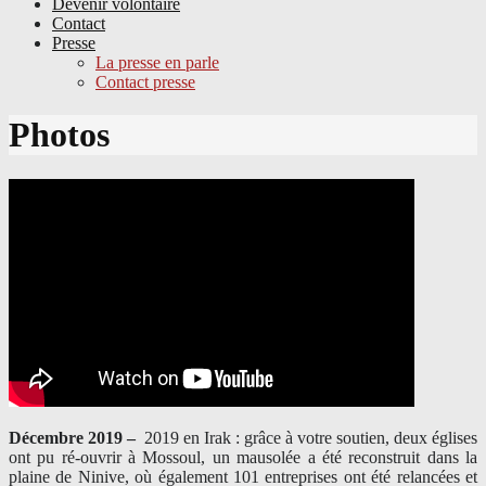
Devenir volontaire
Contact
Presse
La presse en parle
Contact presse
Skip
Photos
to
content
Décembre 2019 –
2019 en Irak : grâce à votre soutien, deux églises
ont pu ré-ouvrir à Mossoul, un mausolée a été reconstruit dans la
plaine de Ninive, où également 101 entreprises ont été relancées et