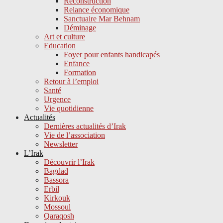
Reconstruction
Relance économique
Sanctuaire Mar Behnam
Déminage
Art et culture
Education
Foyer pour enfants handicapés
Enfance
Formation
Retour à l’emploi
Santé
Urgence
Vie quotidienne
Actualités
Dernières actualités d’Irak
Vie de l’association
Newsletter
L’Irak
Découvrir l’Irak
Bagdad
Bassora
Erbil
Kirkouk
Mossoul
Qaraqosh