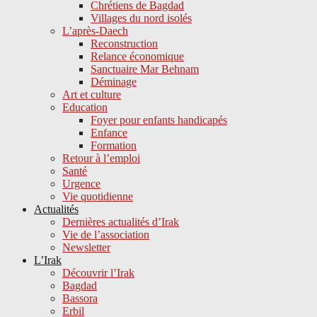
Chrétiens de Bagdad
Villages du nord isolés
L’après-Daech
Reconstruction
Relance économique
Sanctuaire Mar Behnam
Déminage
Art et culture
Education
Foyer pour enfants handicapés
Enfance
Formation
Retour à l’emploi
Santé
Urgence
Vie quotidienne
Actualités
Dernières actualités d’Irak
Vie de l’association
Newsletter
L’Irak
Découvrir l’Irak
Bagdad
Bassora
Erbil