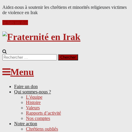
Aidez-nous à soutenir les chrétiens et minorités religieuses victimes
de violence en Irak
Je fais un don
Search
for:
Menu
Faire un don
Qui sommes-nous ?
L’équipe
Histoire
Valeurs
Rapports d’activité
Nos comptes
Notre action
Chrétiens oubliés