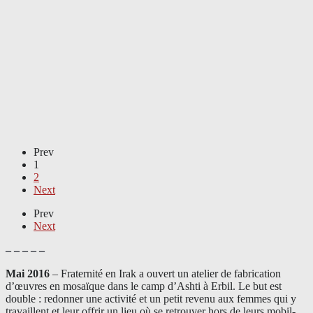
Prev
1
2
Next
Prev
Next
– – – – –
Mai 2016
– Fraternité en Irak a ouvert un atelier de fabrication
d’œuvres en mosaïque dans le camp d’Ashti à Erbil. Le but est
double : redonner une activité et un petit revenu aux femmes qui y
travaillent et leur offrir un lieu où se retrouver hors de leurs mobil-