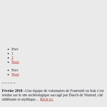
Prev
1
2
Next
Prev
Next
– – – – –
Février 2018 –
Une équipe de volontaires de Fraternité en Irak s’est
rendue sur le site archéologique saccagé par Daech de Nimrod, cité
millénaire et mythique…
Récit ici.