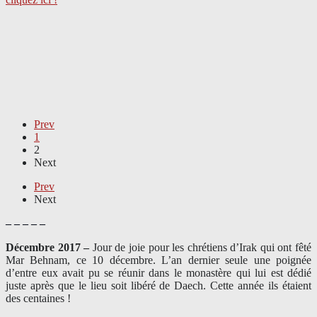
Prev
1
2
Next
Prev
Next
– – – – –
Décembre 2017 –
J
our de joie pour les chrétiens d’Irak qui ont fêté
Mar Behnam, ce 10 décembre. L’an dernier seule une poignée
d’entre eux avait pu se réunir dans le monastère qui lui est dédié
juste après que le lieu soit libéré de Daech. Cette année ils étaient
des centaines !