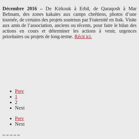
Décembre 2016 –
De Kirkouk à Erbil, de Qaraqosh à Mar
Behnam, des zones kakaïes aux camps chrétiens, photos d’une
tournée, de certains des projets soutenus par Fraternité en Irak. Visite
aux amis de l’association, anciens ou récents, pour faire le bilan des
actions en cours et déterminer les actions à venir, urgences
prioritaires ou projets de long-terme.
Récit ici.
Prev
1
2
Next
Prev
Next
– – – – –