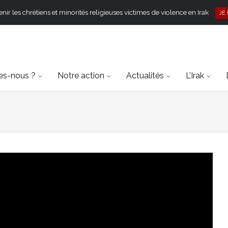
ir les chrétiens et minorités religieuses victimes de violence en Irak
JE
s-nous ?
Notre action
Actualités
L’Irak