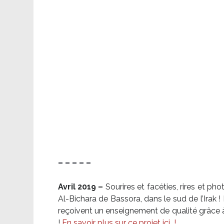
– – – – –
Avril 2019 –
Sourires et facéties, rires et p
Al-Bichara de Bassora, dans le sud de l’Irak
reçoivent un enseignement de qualité grâce à 
!
En savoir plus sur ce projet ici
!