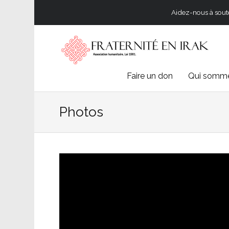
Aidez-nous à souten
Skip
Faire un don
Qui somme
to
Photos
content