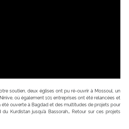
votre soutien, deux églises ont pu ré-ouvrir à Mossoul, un
Ninive, où également 101 entreprises ont été relancées et
a été ouverte à Bagdad et des multitudes de projets pour
rd du Kurdistan jusqu’à Bassorah… Retour sur ces projets