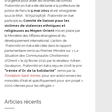
d'urgence pour aider les victimes de conflits.
Fraternité en Irak
a été déclarée à la préfecture de
police de Paris le
5 mai 2011
et est enregistrée
sous le RNA : W751209838.
Fraternité en Irak
participe au
Comité de liaison pour les
victimes de violences ethniques et
religieuses au Moyen-Orient
mis en place par
le Ministère des Affaires étrangères et du
développement international.
L’action de
Fraternité en Irak
a été citée dans le rapport
parlementaire remis au Premier Ministre sur « L
a
Situation des Communautés Chrétiennes
d’Orient
» le 29 février 2012 par le sénateur Adrien
Gouteyron.
Fraternité en Irak
a reçu en 2016 le prix
"Irénée d'Or de la Solidarité"
, remis par la
Fondation Saint-Irénée
, pour son action envers les
minorités d'Irak et spécifiquement pour son projet «
1000 citernes pour les réfugiés ».
Articles récents