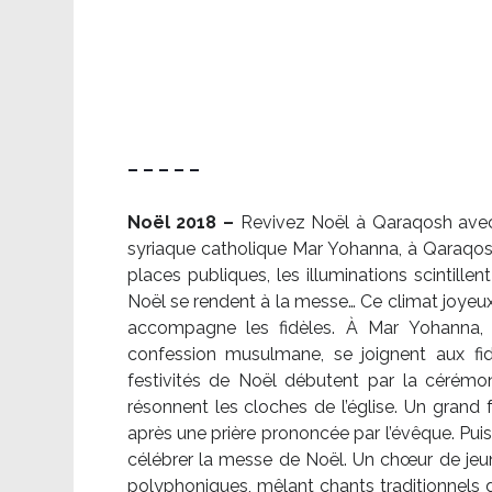
– – – – –
Noël 2018 –
Revivez Noël à Qaraqosh avec l
syriaque catholique Mar Yohanna, à Qaraqosh,
places publiques, les illuminations scintille
Noël se rendent à la messe… Ce climat joyeux 
accompagne les fidèles. À Mar Yohanna, le
confession musulmane, se joignent aux fid
festivités de Noël débutent par la cérémon
résonnent les cloches de l’église. Un grand
après une prière prononcée par l’évêque. Puis,
célébrer la messe de Noël. Un chœur de je
polyphoniques, mêlant chants traditionnels d