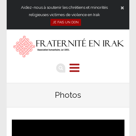
Aidez-nous à soutenir les chrétiens et minorités
religieuses victimes de violence en Irak
JE FAIS UN DON
Photos