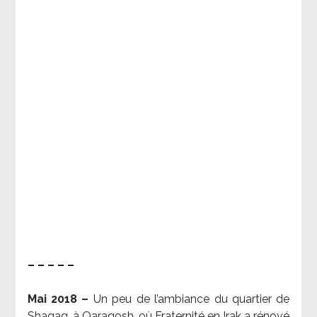
– – – – –
Mai 2018 –
Un peu de l’ambiance du quartier de
Shaqaq, à Qaraqosh, où Fraternité en Irak a rénové