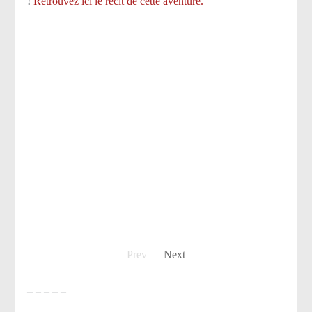
!
Retrouvez ici le récit de cette aventure.
Prev
Next
– – – – –