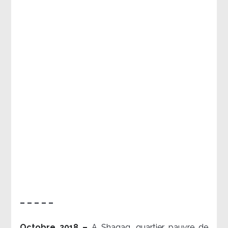
– – – – –
Octobre 2018 –
A Shaqaq, quartier pauvre de