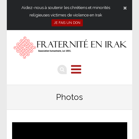
Aidez-nous à soutenir les chrétiens et minorités
religieuses victimes de violence en Irak
JE FAIS UN DON
Photos