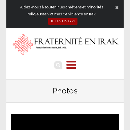
Aidez-nous à soutenir les chrétiens et minorités
religieuses victimes de violence en Irak
JE FAIS UN DON
Photos