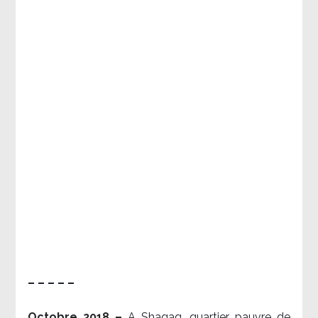
– – – – –
Octobre 2018 –
A Shaqaq, quartier pauvre de