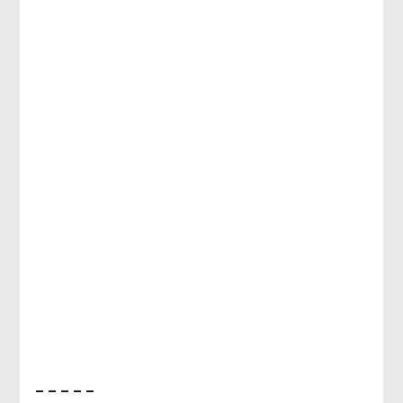
– – – – –