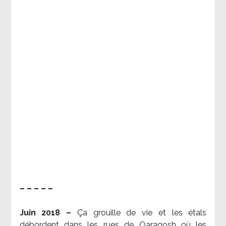
– – – – –
Juin 2018 –
Ça grouille de vie et les étals
débordent dans les rues de Qaraqosh où les