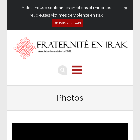
Aidez-nous à soutenir les chrétiens et minorités
religieuses victimes de violence en Irak
JE FAIS UN DON
Photos