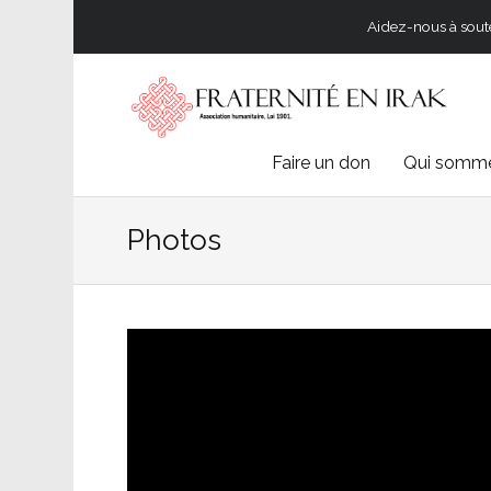
Aidez-nous à souten
Skip
Faire un don
Qui somme
to
Photos
content