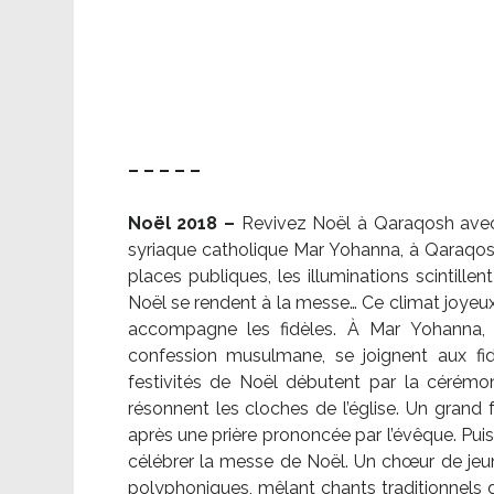
– – – – –
Noël 2018 –
Revivez Noël à Qaraqosh avec l
syriaque catholique Mar Yohanna, à Qaraqosh,
places publiques, les illuminations scintille
Noël se rendent à la messe… Ce climat joyeux 
accompagne les fidèles. À Mar Yohanna, le
confession musulmane, se joignent aux fid
festivités de Noël débutent par la cérémon
résonnent les cloches de l’église. Un grand
après une prière prononcée par l’évêque. Puis,
célébrer la messe de Noël. Un chœur de je
polyphoniques, mêlant chants traditionnels d