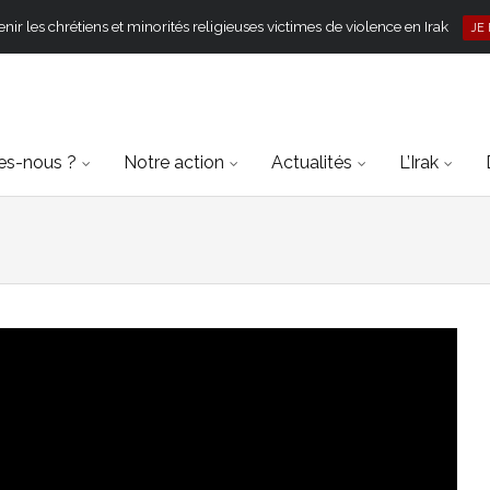
ir les chrétiens et minorités religieuses victimes de violence en Irak
JE
s-nous ?
Notre action
Actualités
L’Irak