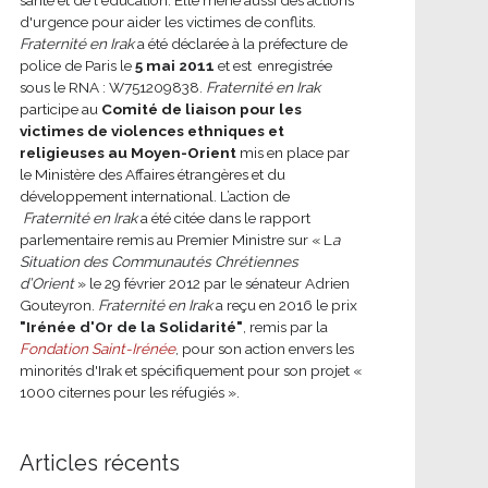
d'urgence pour aider les victimes de conflits.
Fraternité en Irak
a été déclarée à la préfecture de
police de Paris le
5 mai 2011
et est enregistrée
sous le RNA : W751209838.
Fraternité en Irak
participe au
Comité de liaison pour les
victimes de violences ethniques et
religieuses au Moyen-Orient
mis en place par
le Ministère des Affaires étrangères et du
développement international.
L’action de
Fraternité en Irak
a été citée dans le rapport
parlementaire remis au Premier Ministre sur « L
a
Situation des Communautés Chrétiennes
d’Orient
» le 29 février 2012 par le sénateur Adrien
Gouteyron.
Fraternité en Irak
a reçu en 2016 le prix
"Irénée d'Or de la Solidarité"
, remis par la
Fondation Saint-Irénée
, pour son action envers les
minorités d'Irak et spécifiquement pour son projet «
1000 citernes pour les réfugiés ».
Articles récents