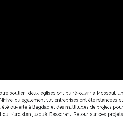
votre soutien, deux églises ont pu ré-ouvrir à Mossoul, un
Ninive, où également 101 entreprises ont été relancées et
a été ouverte à Bagdad et des multitudes de projets pour
rd du Kurdistan jusqu’à Bassorah… Retour sur ces projets