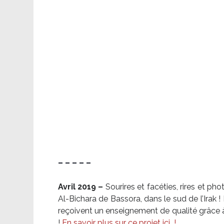
– – – – –
Avril 2019 –
Sourires et facéties, rires et p
Al-Bichara de Bassora, dans le sud de l’Irak
reçoivent un enseignement de qualité grâce à 
!
En savoir plus sur ce projet ici
!