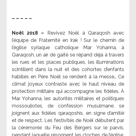
– – – – –
Noël 2018 –
Revivez Noël à Qaraqosh avec
l’équipe de Fraternité en Irak ! Sur le chemin de
l’église syriaque catholique Mar Yohanna, à
Qaraqosh, un air de gaité se répand déjà à travers
les rues et les places publiques, les illuminations
scintillent dans la nuit et des cohortes d’enfants
habillés en Père Noël se rendent à la messe… Ce
climat joyeux contraste avec le haut niveau de
protection militaire qui accompagne les fidèles. À
Mar Yohanna, les autorités militaires et politiques
mossouliotes, de confession musulmane, se
joignent aux fidèles qaraqoshis, en signe d’amitié
et de respect. Les festivités de Noël débutent par
la cérémonie du Feu des Bergers sur le parvis,
pendant laquelle résonnent les cloches de l’église.