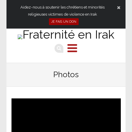
Aidez-nous à soutenir les chrétiens et minorités
religieuses victimes de violence en Irak
JE FAIS UN DON
Photos