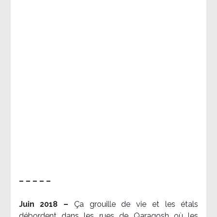
– – – – –
Juin 2018 –
Ça grouille de vie et les étals
débordent dans les rues de Qaraqosh où les