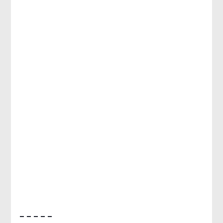
– – – – –