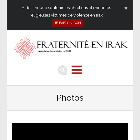
Aidez-nous à soutenir les chrétiens et minorités
religieuses victimes de violence en Irak
JE FAIS UN DON
Photos