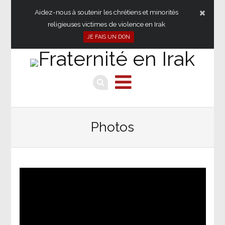
Aidez-nous à soutenir les chrétiens et minorités
religieuses victimes de violence en Irak
JE FAIS UN DON
Photos