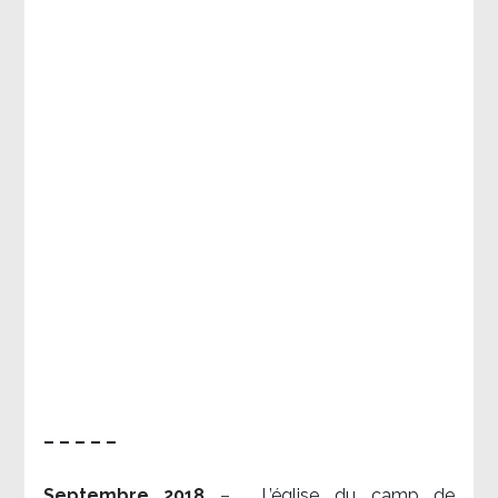
– – – – –
Septembre 2018
–
L’église du camp de