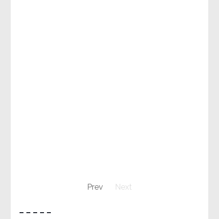
Prev
Next
– – – – –