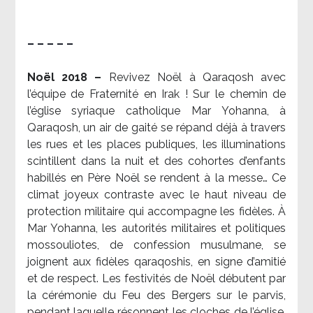
– – – – –
Noël 2018 –
Revivez Noël à Qaraqosh avec
l’équipe de Fraternité en Irak ! Sur le chemin de
l’église syriaque catholique Mar Yohanna, à
Qaraqosh, un air de gaité se répand déjà à travers
les rues et les places publiques, les illuminations
scintillent dans la nuit et des cohortes d’enfants
habillés en Père Noël se rendent à la messe… Ce
climat joyeux contraste avec le haut niveau de
protection militaire qui accompagne les fidèles. À
Mar Yohanna, les autorités militaires et politiques
mossouliotes, de confession musulmane, se
joignent aux fidèles qaraqoshis, en signe d’amitié
et de respect. Les festivités de Noël débutent par
la cérémonie du Feu des Bergers sur le parvis,
pendant laquelle résonnent les cloches de l’église.