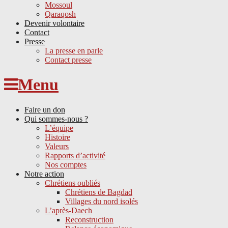
Mossoul
Qaraqosh
Devenir volontaire
Contact
Presse
La presse en parle
Contact presse
Skip
Menu
to
content
Faire un don
Qui sommes-nous ?
L’équipe
Histoire
Valeurs
Rapports d’activité
Nos comptes
Notre action
Chrétiens oubliés
Chrétiens de Bagdad
Villages du nord isolés
L’après-Daech
Reconstruction