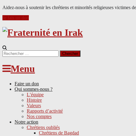
Aidez-nous à soutenir les chrétiens et minorités religieuses victimes d
Je fais un don
Search
for:
Menu
Faire un don
Qui sommes-nous ?
L’équipe
Histoire
Valeurs
Rapports d’activité
Nos comptes
Notre action
Chrétiens oubliés
Chrétiens de Bagdad