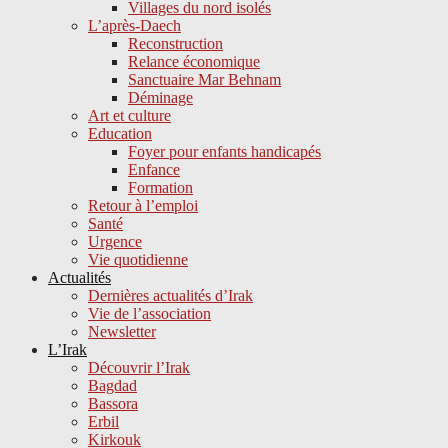
Villages du nord isolés
L’après-Daech
Reconstruction
Relance économique
Sanctuaire Mar Behnam
Déminage
Art et culture
Education
Foyer pour enfants handicapés
Enfance
Formation
Retour à l’emploi
Santé
Urgence
Vie quotidienne
Actualités
Dernières actualités d’Irak
Vie de l’association
Newsletter
L’Irak
Découvrir l’Irak
Bagdad
Bassora
Erbil
Kirkouk