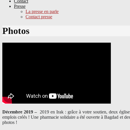
Contact
Presse
La presse en parle
Contact presse
Skip
Photos
to
content
Décembre 2019 –
2019 en Irak : grâce à votre soutien, deux églis
emplois créés ! Une pharmacie solidaire a été ouverte à Bagdad et des
photos !