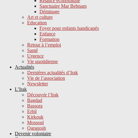
Relance économique
Sanctuaire Mar Behnam
Déminage
Art et culture
Education
Foyer pour enfants handicapés
Enfance
Formation
Retour à l’emploi
Santé
Urgence
Vie quotidienne
Actualités
Dernières actualités d’Irak
Vie de l’association
Newsletter
L’Irak
Découvrir l’Irak
Bagdad
Bassora
Erbil
Kirkouk
Mossoul
Qaraqosh
Devenir volontaire