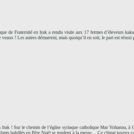
 de Fraternité en Irak a rendu visite aux 17 fermes d’éleveurs kakaïs
veaux ! Les autres démarrent, mais quoiqu’il en soit, le pari est réuss
rak ! Sur le chemin de l’église syriaque catholique Mar Yohanna, à Qar
d’enfants habillés en Père Noël se rendent à la messe… Ce climat joyeux c