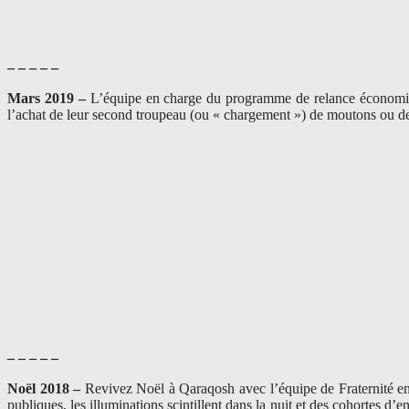
– – – – –
Mars 2019 –
L’équipe en charge du programme de relance économique
l’achat de leur second troupeau (ou « chargement ») de moutons ou de 
– – – – –
Noël 2018 –
Revivez Noël à Qaraqosh avec l’équipe de Fraternité en I
publiques, les illuminations scintillent dans la nuit et des cohortes 