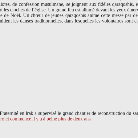
liotes, de confession musulmane, se joignent aux fidèles qaraqoshis, e
 les cloches de l’église. Un grand feu est allumé devant les yeux émerv
messe de Noël. Un chœur de jeunes qaraqoshis anime cette messe par d
initient les danses traditionnelles, dans lesquelles les volontaires sont
 Fraternité en Irak a supervisé le grand chantier de reconstruction d
projet commencé il y a à peine plus de deux ans.