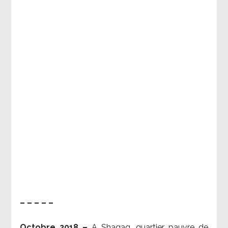
– – – – –
Octobre 2018 –
A Shaqaq, quartier pauvre de