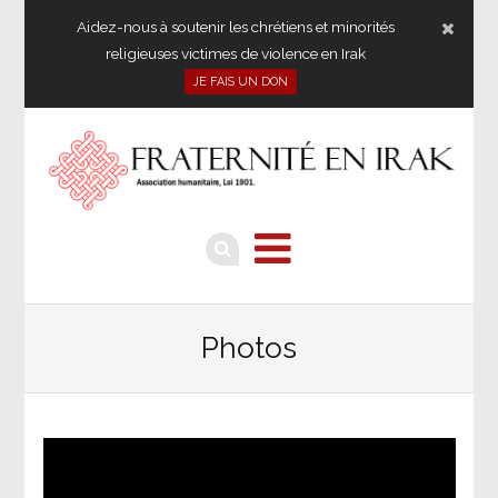
Aidez-nous à soutenir les chrétiens et minorités
religieuses victimes de violence en Irak
JE FAIS UN DON
Photos