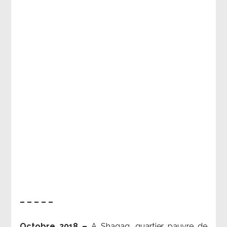
– – – – –
Octobre 2018 –
A Shaqaq, quartier pauvre de