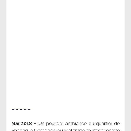
– – – – –
Mai 2018 –
Un peu de l’ambiance du quartier de
Shaqaq, à Qaraqosh, où Fraternité en Irak a rénové