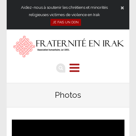
Aidez-nous à soutenir les chrétiens et minorités
religieuses victimes de violence en Irak
JE FAIS UN DON
Photos