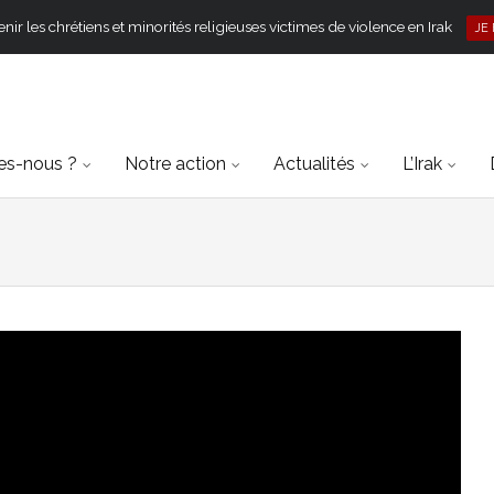
ir les chrétiens et minorités religieuses victimes de violence en Irak
JE
s-nous ?
Notre action
Actualités
L’Irak