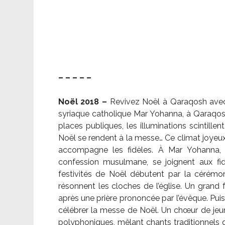
– – – – –
Noël 2018 –
Revivez Noël à Qaraqosh avec l
syriaque catholique Mar Yohanna, à Qaraqosh,
places publiques, les illuminations scintille
Noël se rendent à la messe… Ce climat joyeux 
accompagne les fidèles. À Mar Yohanna, le
confession musulmane, se joignent aux fid
festivités de Noël débutent par la cérémon
résonnent les cloches de l’église. Un grand
après une prière prononcée par l’évêque. Puis,
célébrer la messe de Noël. Un chœur de je
polyphoniques, mêlant chants traditionnels d