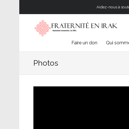
Aidez-nous à souten
Skip
Faire un don
Qui somme
to
Photos
content