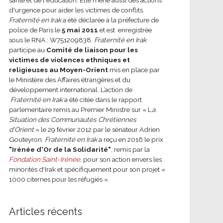
d'urgence pour aider les victimes de conflits.
Fraternité en Irak
a été déclarée à la préfecture de
police de Paris le
5 mai 2011
et est enregistrée
sous le RNA : W751209838.
Fraternité en Irak
participe au
Comité de liaison pour les
victimes de violences ethniques et
religieuses au Moyen-Orient
mis en place par
le Ministère des Affaires étrangères et du
développement international.
L’action de
Fraternité en Irak
a été citée dans le rapport
parlementaire remis au Premier Ministre sur « L
a
Situation des Communautés Chrétiennes
d’Orient
» le 29 février 2012 par le sénateur Adrien
Gouteyron.
Fraternité en Irak
a reçu en 2016 le prix
"Irénée d'Or de la Solidarité"
, remis par la
Fondation Saint-Irénée
, pour son action envers les
minorités d'Irak et spécifiquement pour son projet «
1000 citernes pour les réfugiés ».
Articles récents