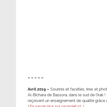
– – – – –
Avril 2019 –
Sourires et facéties, rires et p
Al-Bichara de Bassora, dans le sud de l’Irak
reçoivent un enseignement de qualité grâce à 
!
En savoir plus sur ce projet ici
!