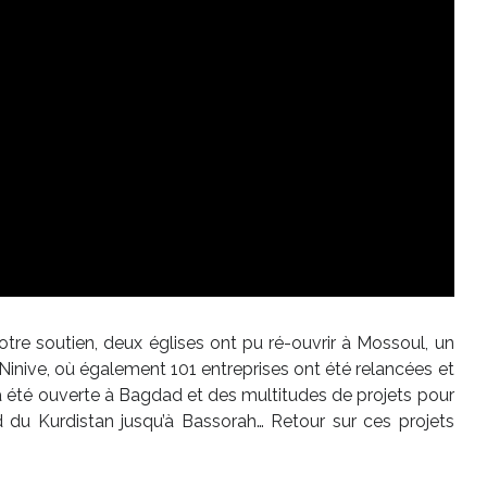
votre soutien, deux églises ont pu ré-ouvrir à Mossoul, un
Ninive, où également 101 entreprises ont été relancées et
a été ouverte à Bagdad et des multitudes de projets pour
rd du Kurdistan jusqu’à Bassorah… Retour sur ces projets