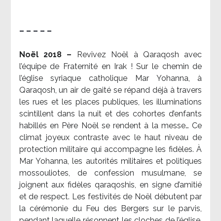
– – – – –
Noël 2018 –
Revivez Noël à Qaraqosh avec
l’équipe de Fraternité en Irak ! Sur le chemin de
l’église syriaque catholique Mar Yohanna, à
Qaraqosh, un air de gaité se répand déjà à travers
les rues et les places publiques, les illuminations
scintillent dans la nuit et des cohortes d’enfants
habillés en Père Noël se rendent à la messe… Ce
climat joyeux contraste avec le haut niveau de
protection militaire qui accompagne les fidèles. À
Mar Yohanna, les autorités militaires et politiques
mossouliotes, de confession musulmane, se
joignent aux fidèles qaraqoshis, en signe d’amitié
et de respect. Les festivités de Noël débutent par
la cérémonie du Feu des Bergers sur le parvis,
pendant laquelle résonnent les cloches de l’église.