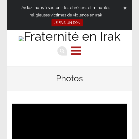
Aidez-nous à soutenir les chrétiens et minorités
religieuses victimes de violence en Irak
JE FAIS UN DON
Photos