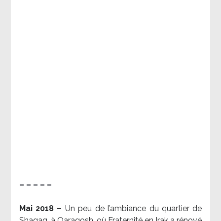
– – – – –
Mai 2018 –
Un peu de l’ambiance du quartier de
Shaqaq, à Qaraqosh, où Fraternité en Irak a rénové