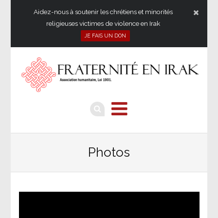
Aidez-nous à soutenir les chrétiens et minorités
religieuses victimes de violence en Irak
JE FAIS UN DON
Photos