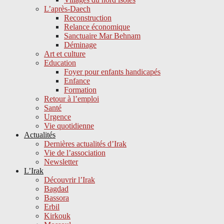
L’après-Daech
Reconstruction
Relance économique
Sanctuaire Mar Behnam
Déminage
Art et culture
Education
Foyer pour enfants handicapés
Enfance
Formation
Retour à l’emploi
Santé
Urgence
Vie quotidienne
Actualités
Dernières actualités d’Irak
Vie de l’association
Newsletter
L’Irak
Découvrir l’Irak
Bagdad
Bassora
Erbil
Kirkouk