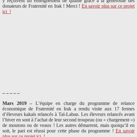
y reçoivent un enseignement de qualité grâce à la générosité des
donateurs de Fraternité en Irak ! Merci
!
En savoir plus sur ce projet
ici
!
– – – – –
Mars 2019 –
L’équipe en charge du programme de relance
économique de Fraternité en Irak a rendu visite aux 17 fermes
d’éleveurs kakaïs relancés à Tal-Laban. Les éleveurs relancés avant
l’hiver en sont à l’achat de leur second troupeau (ou « chargement »)
de moutons ou de veaux ! Les autres démarrent, mais quoiqu’il en
soit, le pari est réussi pour cette phase du programme !
En savoir
plus sur ce projet ici
!