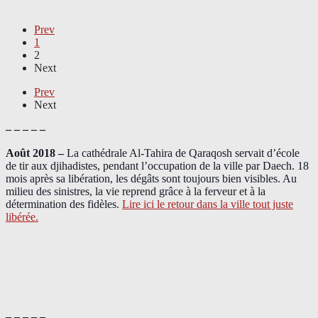
Prev
1
2
Next
Prev
Next
– – – – –
Août 2018
–
La cathédrale Al-Tahira de Qaraqosh servait d’école
de tir aux djihadistes, pendant l’occupation de la ville par Daech. 18
mois après sa libération, les dégâts sont toujours bien visibles. Au
milieu des sinistres, la vie reprend grâce à la ferveur et à la
détermination des fidèles.
Lire ici le retour dans la ville tout juste
libérée.
– – – – –