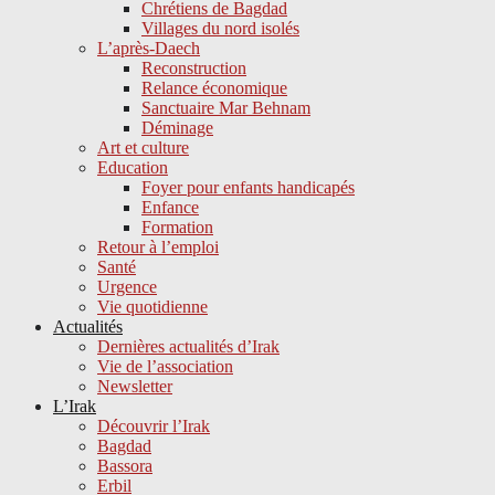
Chrétiens de Bagdad
Villages du nord isolés
L’après-Daech
Reconstruction
Relance économique
Sanctuaire Mar Behnam
Déminage
Art et culture
Education
Foyer pour enfants handicapés
Enfance
Formation
Retour à l’emploi
Santé
Urgence
Vie quotidienne
Actualités
Dernières actualités d’Irak
Vie de l’association
Newsletter
L’Irak
Découvrir l’Irak
Bagdad
Bassora
Erbil