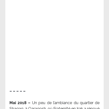
– – – – –
Mai 2018 –
Un peu de l’ambiance du quartier de
Shaqaq, à Qaraqosh, où Fraternité en Irak a rénové