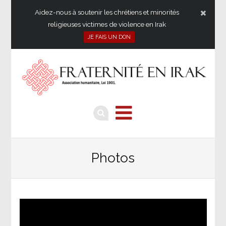
Aidez-nous à soutenir les chrétiens et minorités
religieuses victimes de violence en Irak
JE FAIS UN DON
Photos