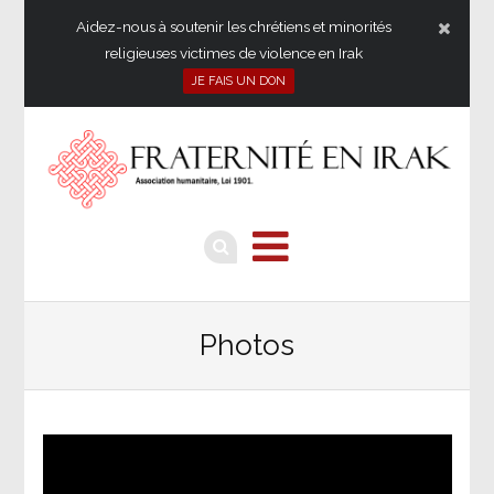
Aidez-nous à soutenir les chrétiens et minorités
religieuses victimes de violence en Irak
JE FAIS UN DON
Photos