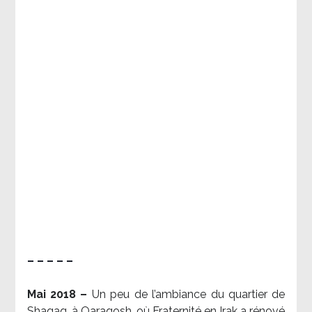
– – – – –
Mai 2018 –
Un peu de l’ambiance du quartier de
Shaqaq, à Qaraqosh, où Fraternité en Irak a rénové