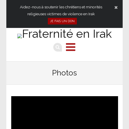
Aidez-nous à soutenir les chrétiens et minorités
religieuses victimes de violence en Irak
JE FAIS UN DON
Photos