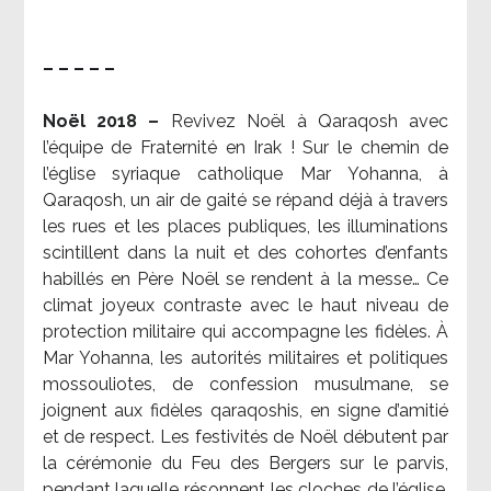
– – – – –
Noël 2018 –
Revivez Noël à Qaraqosh avec
l’équipe de Fraternité en Irak ! Sur le chemin de
l’église syriaque catholique Mar Yohanna, à
Qaraqosh, un air de gaité se répand déjà à travers
les rues et les places publiques, les illuminations
scintillent dans la nuit et des cohortes d’enfants
habillés en Père Noël se rendent à la messe… Ce
climat joyeux contraste avec le haut niveau de
protection militaire qui accompagne les fidèles. À
Mar Yohanna, les autorités militaires et politiques
mossouliotes, de confession musulmane, se
joignent aux fidèles qaraqoshis, en signe d’amitié
et de respect. Les festivités de Noël débutent par
la cérémonie du Feu des Bergers sur le parvis,
pendant laquelle résonnent les cloches de l’église.