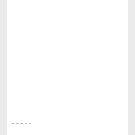
– – – – –