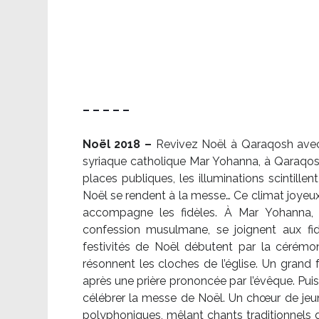
– – – – –
Noël 2018 –
Revivez Noël à Qaraqosh avec l
syriaque catholique Mar Yohanna, à Qaraqosh,
places publiques, les illuminations scintille
Noël se rendent à la messe… Ce climat joyeux 
accompagne les fidèles. À Mar Yohanna, le
confession musulmane, se joignent aux fid
festivités de Noël débutent par la cérémon
résonnent les cloches de l’église. Un grand
après une prière prononcée par l’évêque. Puis,
célébrer la messe de Noël. Un chœur de je
polyphoniques, mêlant chants traditionnels d