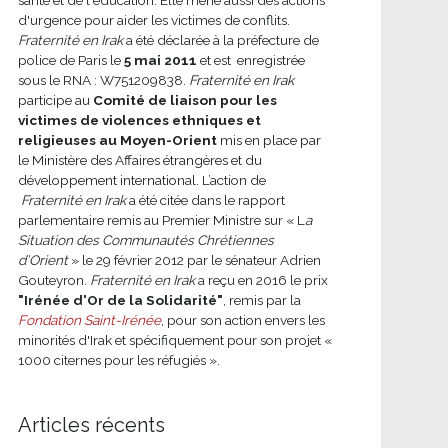
d'urgence pour aider les victimes de conflits.
Fraternité en Irak
a été déclarée à la préfecture de
police de Paris le
5 mai 2011
et est enregistrée
sous le RNA : W751209838.
Fraternité en Irak
participe au
Comité de liaison pour les
victimes de violences ethniques et
religieuses au Moyen-Orient
mis en place par
le Ministère des Affaires étrangères et du
développement international.
L’action de
Fraternité en Irak
a été citée dans le rapport
parlementaire remis au Premier Ministre sur « L
a
Situation des Communautés Chrétiennes
d’Orient
» le 29 février 2012 par le sénateur Adrien
Gouteyron.
Fraternité en Irak
a reçu en 2016 le prix
"Irénée d'Or de la Solidarité"
, remis par la
Fondation Saint-Irénée
, pour son action envers les
minorités d'Irak et spécifiquement pour son projet «
1000 citernes pour les réfugiés ».
Articles récents