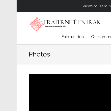
Aidez-nous à souten
Skip
Faire un don
Qui somme
to
Photos
content