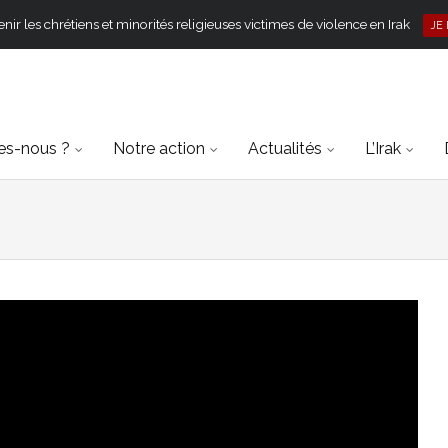
ir les chrétiens et minorités religieuses victimes de violence en Irak
JE
s-nous ?
Notre action
Actualités
L’Irak