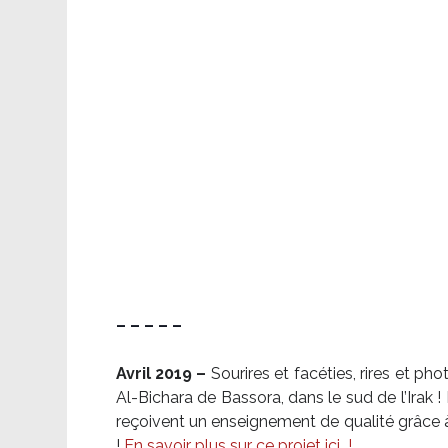
– – – – –
Avril 2019 –
Sourires et facéties, rires et p
Al-Bichara de Bassora, dans le sud de l’Irak
reçoivent un enseignement de qualité grâce à 
!
En savoir plus sur ce projet ici
!