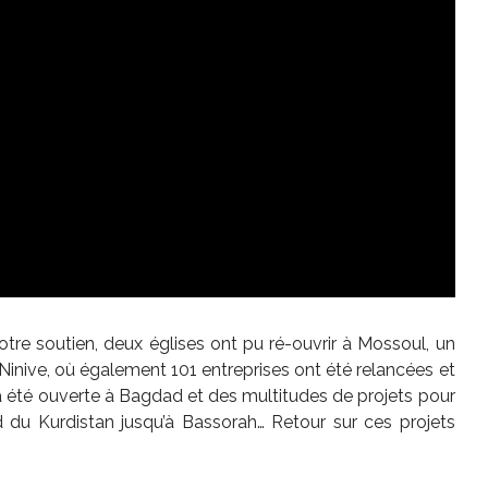
votre soutien, deux églises ont pu ré-ouvrir à Mossoul, un
Ninive, où également 101 entreprises ont été relancées et
a été ouverte à Bagdad et des multitudes de projets pour
rd du Kurdistan jusqu’à Bassorah… Retour sur ces projets