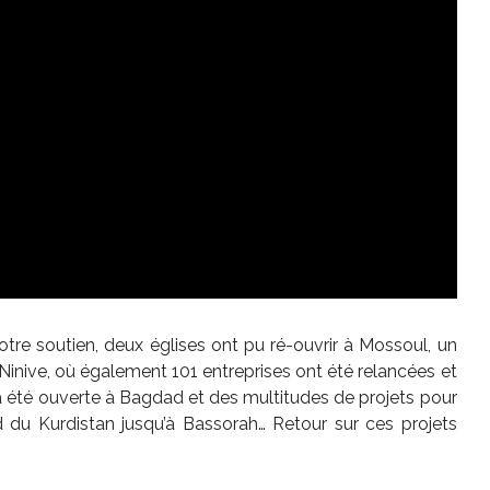
votre soutien, deux églises ont pu ré-ouvrir à Mossoul, un
Ninive, où également 101 entreprises ont été relancées et
a été ouverte à Bagdad et des multitudes de projets pour
rd du Kurdistan jusqu’à Bassorah… Retour sur ces projets