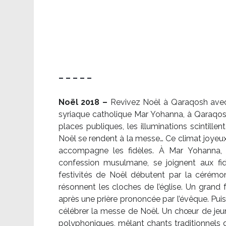
– – – – –
Noël 2018 –
Revivez Noël à Qaraqosh avec l
syriaque catholique Mar Yohanna, à Qaraqosh,
places publiques, les illuminations scintille
Noël se rendent à la messe… Ce climat joyeux 
accompagne les fidèles. À Mar Yohanna, le
confession musulmane, se joignent aux fid
festivités de Noël débutent par la cérémon
résonnent les cloches de l’église. Un grand
après une prière prononcée par l’évêque. Puis,
célébrer la messe de Noël. Un chœur de je
polyphoniques, mêlant chants traditionnels d