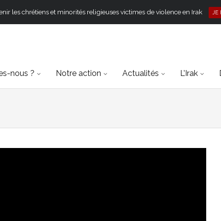
ir les chrétiens et minorités religieuses victimes de violence en Irak
JE
s-nous ?
Notre action
Actualités
L’Irak