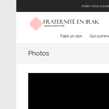
Aidez-nous à souten
Skip
Faire un don
Qui somme
to
Photos
content