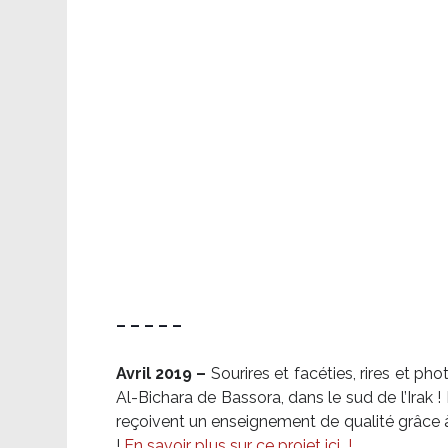
– – – – –
Avril 2019 –
Sourires et facéties, rires et p
Al-Bichara de Bassora, dans le sud de l’Irak
reçoivent un enseignement de qualité grâce à 
!
En savoir plus sur ce projet ici
!