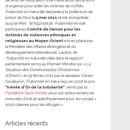
d'urgence pour aider les victimes de conflits.
Fraternité en Irak
a été déclarée à la préfecture de
police de Paris le
5 mai 2011
et est enregistrée
sous le RNA : W751209838.
Fraternité en Irak
participe au
Comité de liaison pour les
victimes de violences ethniques et
religieuses au Moyen-Orient
mis en place par
le Ministère des Affaires étrangères et du
développement international.
L’action de
Fraternité en Irak
a été citée dans le rapport
parlementaire remis au Premier Ministre sur « L
a
Situation des Communautés Chrétiennes
d’Orient
» le 29 février 2012 par le sénateur Adrien
Gouteyron.
Fraternité en Irak
a reçu en 2016 le prix
"Irénée d'Or de la Solidarité"
, remis par la
Fondation Saint-Irénée
, pour son action envers les
minorités d'Irak et spécifiquement pour son projet «
1000 citernes pour les réfugiés ».
Articles récents