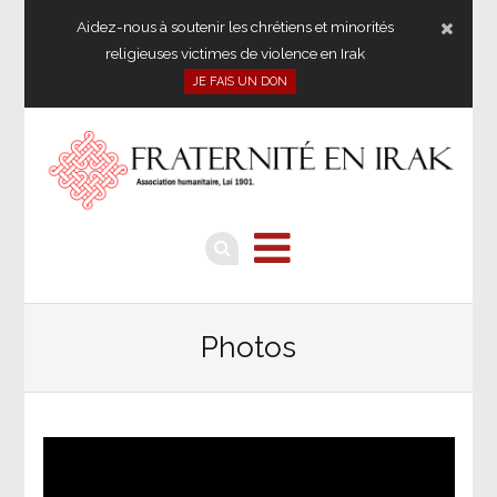
Aidez-nous à soutenir les chrétiens et minorités
religieuses victimes de violence en Irak
JE FAIS UN DON
Photos