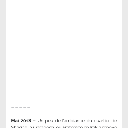
– – – – –
Mai 2018 –
Un peu de l’ambiance du quartier de
Shaqaq, à Qaraqosh, où Fraternité en Irak a rénové