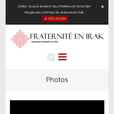
Aidez-nous à soutenir les chrétiens et minorités
religieuses victimes de violence en Irak
JE FAIS UN DON
Photos