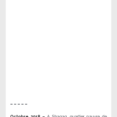
– – – – –
Octobre 2018 –
A Shaqaq, quartier pauvre de