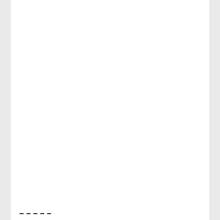
– – – – –