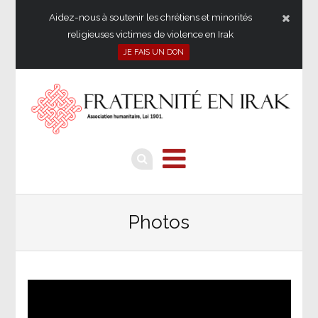
Aidez-nous à soutenir les chrétiens et minorités
religieuses victimes de violence en Irak
JE FAIS UN DON
Photos