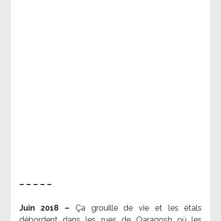
– – – – –
Juin 2018 –
Ça grouille de vie et les étals
débordent dans les rues de Qaraqosh où les