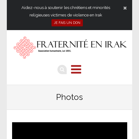
Aidez-nous à soutenir les chrétiens et minorités
religieuses victimes de violence en Irak
JE FAIS UN DON
Photos