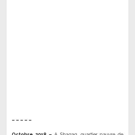
– – – – –
Octobre 2018 –
A Shaqaq, quartier pauvre de