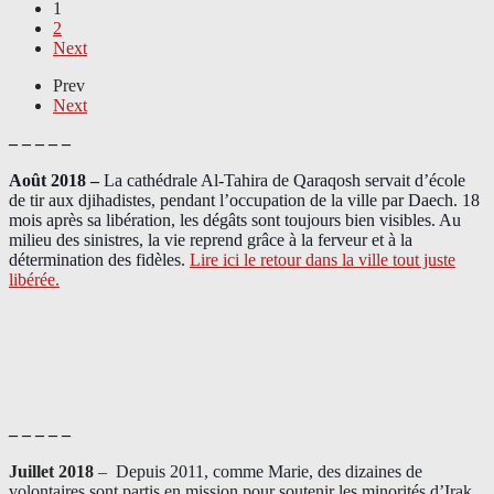
1
2
Next
Prev
Next
– – – – –
Août 2018
–
La cathédrale Al-Tahira de Qaraqosh servait d’école
de tir aux djihadistes, pendant l’occupation de la ville par Daech. 18
mois après sa libération, les dégâts sont toujours bien visibles. Au
milieu des sinistres, la vie reprend grâce à la ferveur et à la
détermination des fidèles.
Lire ici le retour dans la ville tout juste
libérée.
– – – – –
Juillet 2018
–
Depuis 2011, comme Marie, des dizaines de
volontaires sont partis en mission pour soutenir les minorités d’Irak.