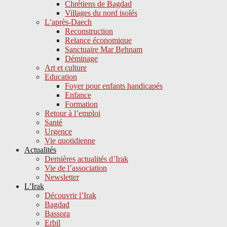
Chrétiens de Bagdad
Villages du nord isolés
L’après-Daech
Reconstruction
Relance économique
Sanctuaire Mar Behnam
Déminage
Art et culture
Education
Foyer pour enfants handicapés
Enfance
Formation
Retour à l’emploi
Santé
Urgence
Vie quotidienne
Actualités
Dernières actualités d’Irak
Vie de l’association
Newsletter
L’Irak
Découvrir l’Irak
Bagdad
Bassora
Erbil