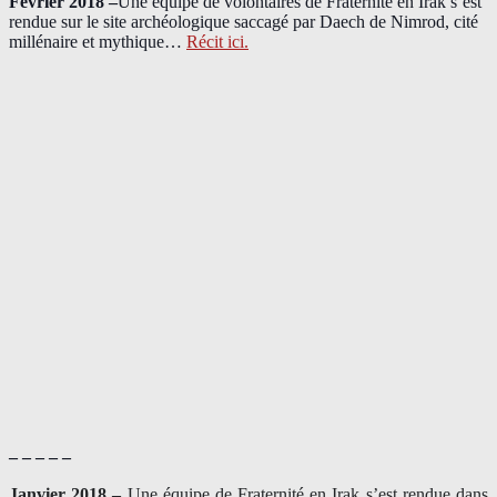
Février 2018 –
Une équipe de volontaires de Fraternité en Irak s’est
rendue sur le site archéologique saccagé par Daech de Nimrod, cité
millénaire et mythique…
Récit ici.
– – – – –
Janvier 2018 –
Une équipe de Fraternité en Irak s’est rendue dans