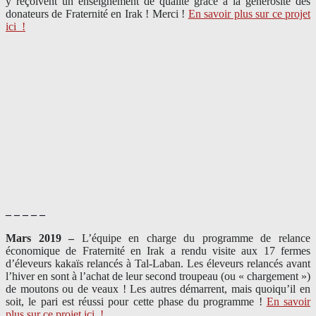
y reçoivent un enseignement de qualité grâce à la générosité des
donateurs de Fraternité en Irak ! Merci
!
En savoir plus sur ce projet
ici
!
– – – – –
Mars 2019 –
L’équipe en charge du programme de relance
économique de Fraternité en Irak a rendu visite aux 17 fermes
d’éleveurs kakaïs relancés à Tal-Laban. Les éleveurs relancés avant
l’hiver en sont à l’achat de leur second troupeau (ou « chargement »)
de moutons ou de veaux ! Les autres démarrent, mais quoiqu’il en
soit, le pari est réussi pour cette phase du programme !
En savoir
plus sur ce projet ici
!