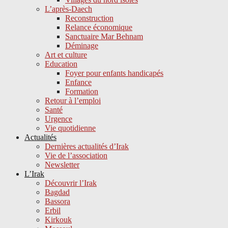
L’après-Daech
Reconstruction
Relance économique
Sanctuaire Mar Behnam
Déminage
Art et culture
Education
Foyer pour enfants handicapés
Enfance
Formation
Retour à l’emploi
Santé
Urgence
Vie quotidienne
Actualités
Dernières actualités d’Irak
Vie de l’association
Newsletter
L’Irak
Découvrir l’Irak
Bagdad
Bassora
Erbil
Kirkouk