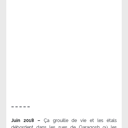
– – – – –
Juin 2018 –
Ça grouille de vie et les étals
débordent dans les rues de Qaraqosh où les