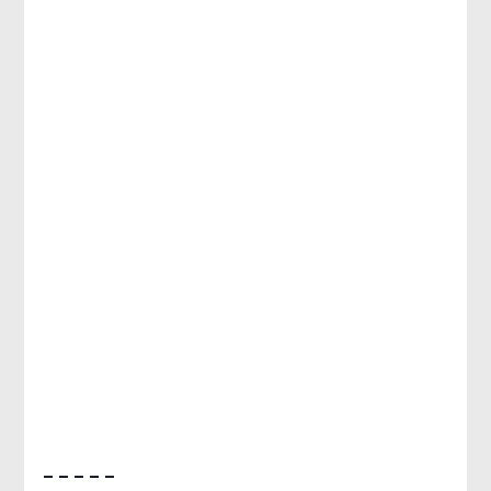
– – – – –