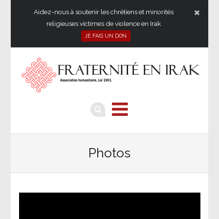
Aidez-nous à soutenir les chrétiens et minorités
religieuses victimes de violence en Irak
JE FAIS UN DON
Photos