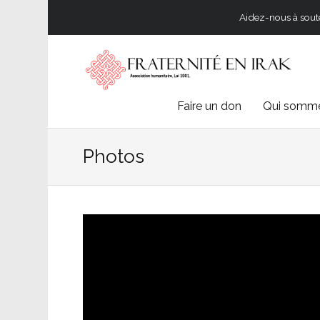
Aidez-nous à souten
Skip
Faire un don
Qui somme
to
Photos
content