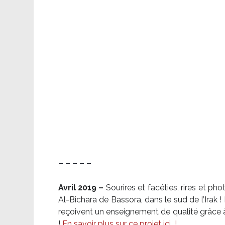
– – – – –
Avril 2019 –
Sourires et facéties, rires et p
Al-Bichara de Bassora, dans le sud de l’Irak
reçoivent un enseignement de qualité grâce à 
!
En savoir plus sur ce projet ici
!