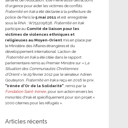
d'urgence pour aider les victimes de conflits.
Fraternité en Irak
a été déclarée à la préfecture de
police de Paris le
5 mai 2011
et est enregistrée
sous le RNA : W751209838.
Fraternité en Irak
participe au
Comité de liaison pour les
victimes de violences ethniques et
religieuses au Moyen-Orient
mis en place par
le Ministère des Affaires étrangères et du
développement international.
L’action de
Fraternité en Irak
a été citée dans le rapport
parlementaire remis au Premier Ministre sur « L
a
Situation des Communautés Chrétiennes
d’Orient
» le 29 février 2012 par le sénateur Adrien
Gouteyron.
Fraternité en Irak
a reçu en 2016 le prix
"Irénée d'Or de la Solidarité"
, remis par la
Fondation Saint-Irénée
, pour son action envers les
minorités d'Irak et spécifiquement pour son projet «
1000 citernes pour les réfugiés ».
Articles récents