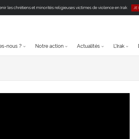
ir les chrétiens et minorités religieuses victimes de violence en Irak
JE
s-nous ?
Notre action
Actualités
L’Irak