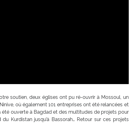
votre soutien, deux églises ont pu ré-ouvrir à Mossoul, un
Ninive, où également 101 entreprises ont été relancées et
a été ouverte à Bagdad et des multitudes de projets pour
rd du Kurdistan jusqu’à Bassorah… Retour sur ces projets