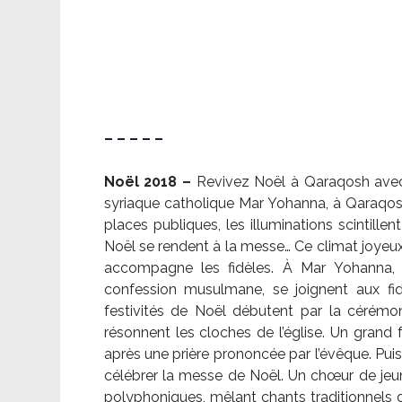
– – – – –
Noël 2018 –
Revivez Noël à Qaraqosh avec l
syriaque catholique Mar Yohanna, à Qaraqosh,
places publiques, les illuminations scintille
Noël se rendent à la messe… Ce climat joyeux 
accompagne les fidèles. À Mar Yohanna, le
confession musulmane, se joignent aux fid
festivités de Noël débutent par la cérémon
résonnent les cloches de l’église. Un grand
après une prière prononcée par l’évêque. Puis,
célébrer la messe de Noël. Un chœur de je
polyphoniques, mêlant chants traditionnels d